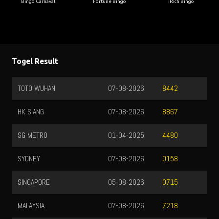
Bingo Carnaval
Fortune Bingo
iRich Bingo
Togel Result
TOTO WUHAN
07-08-2026
8442
HK SIANG
07-08-2026
8867
SG METRO
01-04-2025
4480
SYDNEY
07-08-2026
0158
SINGAPORE
05-08-2026
0715
MALAYSIA
07-08-2026
7218