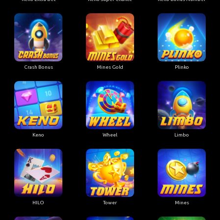
Crash Bonus
Mines Gold
Plinko
Keno
Wheel
Limbo
HILO
Tower
Mines