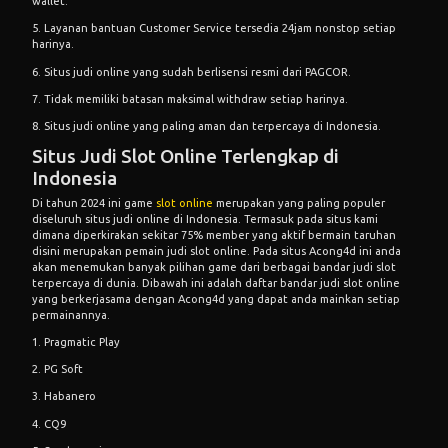
wallet.
5. Layanan bantuan Customer Service tersedia 24jam nonstop setiap
harinya.
6. Situs judi online yang sudah berlisensi resmi dari PAGCOR.
7. Tidak memiliki batasan maksimal withdraw setiap harinya.
8. Situs judi online yang paling aman dan terpercaya di Indonesia.
Situs Judi Slot Online Terlengkap di
Indonesia
Di tahun 2024 ini game
slot online
merupakan yang paling populer
diseluruh situs judi online di Indonesia. Termasuk pada situs kami
dimana diperkirakan sekitar 75% member yang aktif bermain taruhan
disini merupakan pemain judi slot online. Pada situs Acong4d ini anda
akan menemukan banyak pilihan game dari berbagai bandar judi slot
terpercaya di dunia. Dibawah ini adalah daftar bandar judi slot online
yang berkerjasama dengan Acong4d yang dapat anda mainkan setiap
permainannya.
1. Pragmatic Play
2. PG Soft
3. Habanero
4. CQ9