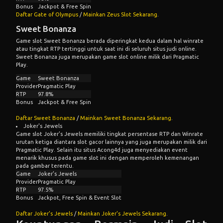
Bonus
Jackpot & Free Spin
Daftar Gate of Olympus
/
Mainkan Zeus Slot Sekarang
.
Sweet Bonanza
Game slot Sweet Bonanza berada diperingkat kedua dalam hal winrate
atau tingkat RTP tertinggi untuk saat ini di seluruh situs judi online.
Sweet Bonanza juga merupakan game slot online milik dari Pragmatic
Play.
Game
Sweet Bonanza
Provider
Pragmatic Play
RTP
97.8%
Bonus
Jackpot & Free Spin
Daftar Sweet Bonanza
/
Mainkan Sweet Bonanza Sekarang
.
Joker's Jewels
Game slot Joker's Jewels memiliki tingkat persentase RTP dan Winrate
urutan ketiga diantara slot gacor lainnya yang juga merupakan milik dari
Pragmatic Play. Selain itu situs Acong4d juga menyediakan event
menarik khusus pada game slot ini dengan memperoleh kemenangan
pada gambar terentu.
Game
Joker's Jewels
Provider
Pragmatic Play
RTP
97.5%
Bonus
Jackpot, Free Spin & Event Slot
Daftar Joker's Jewels
/
Mainkan Joker's Jewels Sekarang
.