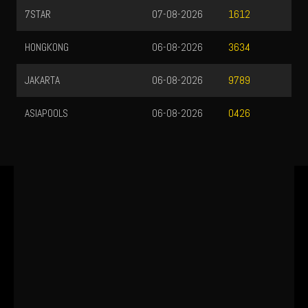
7STAR
07-08-2026
1612
HONGKONG
06-08-2026
3634
JAKARTA
06-08-2026
9789
ASIAPOOLS
06-08-2026
0426