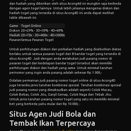
dan hadiah yang diberikan oleh situs Acong4d ini mungkin saja berbeda
dengan agen togel lainnya. Untuk lebih jelasnya mengenai diskon dan
hadiah togel yang tersedia di situs Acong4D ini anda dapat melihat
table dibawah ini.
Game
Togel Online
Diskon
2D=29% - 3D=59% - 4D=69%
Hadiah
2D=70x - 3D=400x - 4D=3000x
Pasaran
Semua Pasaran Togel
Untuk perhitungan diskon dan perkalian hadiah yang disebutkan diatas
berlaku untuk semua pasaran togel dari 8 bandar togel yang tersedia di
situs Acong4D. Jadi dengan anda melakukan judi pasang nomor di
pasaran togel dari kedelapan bandar togel tersebut akan memiliki
perhitungan diskon dan hadiah yang sama. Untuk minimal taruhan
pernomor yang ingin anda pasang adalah sebesar Rp 1.000,-.
Didalam permainan judi pasang nomor togel online di situs Acong4D
juga tersedia jenis taruhan kombinasi spesial. Taruhan kombinasi spesial
judi pasang nomor yang dimaksudkan adalah seperti Colok Macau,
Colok Bebas, Colok Jitu, Ganjil Genap, Colok Naga dan Tebak Jitu.
Untuk jenis taruhan pasang nomor togel yang satu ini memiliki minimal
bet yang berbeda yaitu mulai dari Rp 10.000,-.
Situs Agen Judi Bola dan
Tembak Ikan Terpercaya