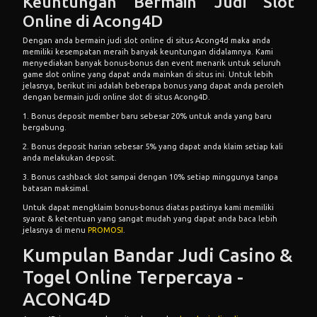
Keuntungan Bermain Judi Slot
Online di Acong4D
Dengan anda bermain judi slot online di situs Acong4d maka anda
memiliki kesempatan meraih banyak keuntungan didalamnya. Kami
menyediakan banyak bonus-bonus dan event menarik untuk seluruh
game slot online yang dapat anda mainkan di situs ini. Untuk lebih
jelasnya, berikut ini adalah beberapa bonus yang dapat anda peroleh
dengan bermain judi online slot di situs Acong4D.
1. Bonus deposit member baru sebesar 20% untuk anda yang baru
bergabung.
2. Bonus deposit harian sebesar 5% yang dapat anda klaim setiap kali
anda melakukan deposit.
3. Bonus cashback slot sampai dengan 10% setiap minggunya tanpa
batasan maksimal.
Untuk dapat mengklaim bonus-bonus diatas pastinya kami memiliki
syarat & ketentuan yang sangat mudah yang dapat anda baca lebih
jelasnya di menu
PROMOSI
.
Kumpulan Bandar Judi Casino &
Togel Online Terpercaya -
ACONG4D