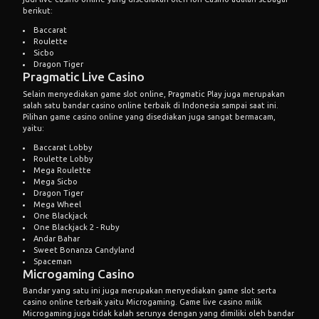
berikut:
Baccarat
Roulette
Sicbo
Dragon Tiger
Pragmatic Live Casino
Selain menyediakan game slot online, Pragmatic Play juga merupakan
salah satu bandar casino online terbaik di Indonesia sampai saat ini.
Pilihan game casino online yang disediakan juga sangat bermacam,
yaitu:
Baccarat Lobby
Roulette Lobby
Mega Roulette
Mega Sicbo
Dragon Tiger
Mega Wheel
One Blackjack
One Blackjack 2 - Ruby
Andar Bahar
Sweet Bonanza Candyland
Spaceman
Microgaming Casino
Bandar yang satu ini juga merupakan menyediakan game slot serta
casino online terbaik yaitu Microgaming. Game live casino milik
Microgaming juga tidak kalah serunya dengan yang dimiliki oleh bandar