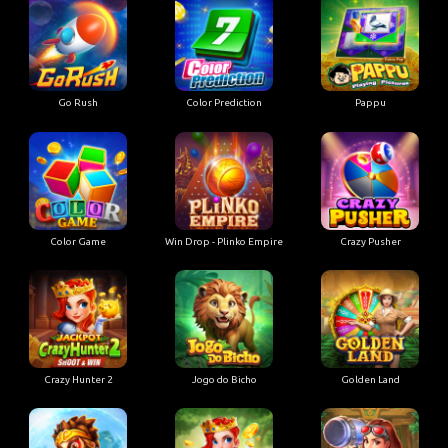
Go Rush
Color Prediction
Pappu
Color Game
Win Drop - Plinko Empire
Crazy Pusher
Crazy Hunter 2
Jogo do Bicho
Golden Land