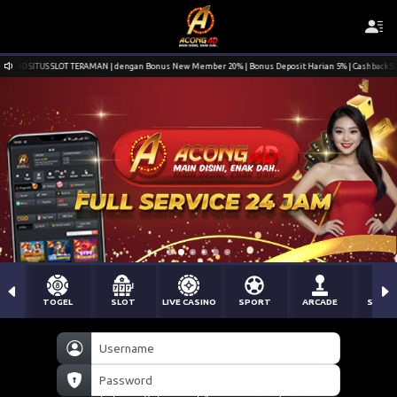
RAMAN | dengan Bonus New Member 20% | Bonus Deposit Harian 5% | Cashback Slot dan Livecasino 5% 
TOGEL
SLOT
LIVE CASINO
SPORT
ARCADE
SABU