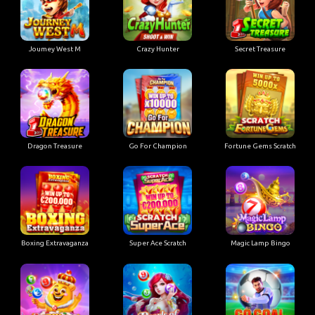
Joumey West M
Crazy Hunter
Secret Treasure
Dragon Treasure
Go For Champion
Fortune Gems Scratch
Boxing Extravaganza
Super Ace Scratch
Magic Lamp Bingo