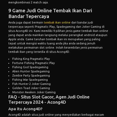
mengkombinasi 2 match saja.
9 Game Judi Online Tembak Ikan Dari
Bandar Tepercaya
Anda juga dapat bermain
tembak ikan online
dari bandar judi
terpercaya seperti Pragmatic Play, Spadegaming dan Joker Gaming di
situs Acong4D ini. Kami memiliki 9 pilihan jenis game tembak ikan online
yang dapat anda mainkan langsung melalui perangkat android ataupun
Apple anda. Game taruhan tembak ikan ini merupakan yang paling
tepat untuk mengisi waktu luang anda jika anda sedang jenuh
melakukan permainan slot online. Inilah kesembilan jenis permainan
tembak ikan yang tersedia di situs Acong4D.
Fishing King Pragmatic Play
Fortune Fishing Pragmatic Play
Fishing God Spadegaming
Alien Hunter Spadegaming
Zombie Party Spadegaming
Fishing War Spadegaming
Fish Hunter 2 Joker Gaming
Golden Toad Joker Gaming
Monster Awaken Joker Gaming
FAQ - Situs Slot Gacor, Agen Judi Online
Terpercaya 2024 - Acong4D
Apa itu Acong4D?
Acong4D adalah situs judi online yang menyediakan berbagai macam