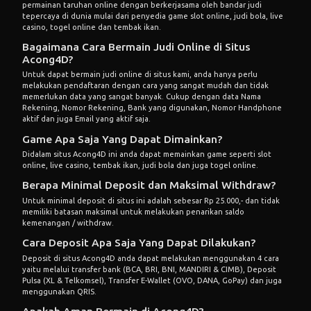
permainan taruhan online dengan berkerjasama oleh bandar judi
tepercaya di dunia mulai dari penyedia game slot online, judi bola, live
casino, togel online dan tembak ikan.
Bagaimana Cara Bermain Judi Online di Situs
Acong4D?
Untuk dapat bermain judi online di situs kami, anda hanya perlu
melakukan pendaftaran dengan cara yang sangat mudah dan tidak
memerlukan data yang sangat banyak. Cukup dengan data Nama
Rekening, Nomor Rekening, Bank yang digunakan, Nomor Handphone
aktif dan juga Email yang aktif saja.
Game Apa Saja Yang Dapat Dimainkan?
Didalam situs Acong4D ini anda dapat memainkan game seperti slot
online, live casino, tembak ikan, judi bola dan juga togel online.
Berapa Minimal Deposit dan Maksimal Withdraw?
Untuk minimal deposit di situs ini adalah sebesar Rp 25.000,- dan tidak
memiliki batasan maksimal untuk melakukan penarikan saldo
kemenangan / withdraw.
Cara Deposit Apa Saja Yang Dapat Dilakukan?
Deposit di situs Acong4D anda dapat melakukan menggunakan 4 cara
yaitu melalui transfer bank (BCA, BRI, BNI, MANDIRI & CIMB), Deposit
Pulsa (XL & Telkomsel), Transfer E-Wallet (OVO, DANA, GoPay) dan juga
menggunakan QRIS.
Apakah Aman Bermain di Acong4D?