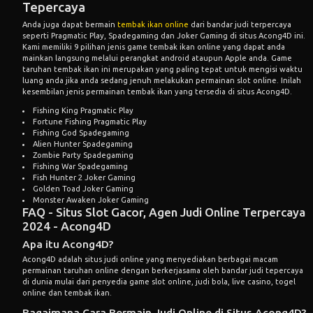
Tepercaya
Anda juga dapat bermain
tembak ikan online
dari bandar judi terpercaya
seperti Pragmatic Play, Spadegaming dan Joker Gaming di situs Acong4D ini.
Kami memiliki 9 pilihan jenis game tembak ikan online yang dapat anda
mainkan langsung melalui perangkat android ataupun Apple anda. Game
taruhan tembak ikan ini merupakan yang paling tepat untuk mengisi waktu
luang anda jika anda sedang jenuh melakukan permainan slot online. Inilah
kesembilan jenis permainan tembak ikan yang tersedia di situs Acong4D.
Fishing King Pragmatic Play
Fortune Fishing Pragmatic Play
Fishing God Spadegaming
Alien Hunter Spadegaming
Zombie Party Spadegaming
Fishing War Spadegaming
Fish Hunter 2 Joker Gaming
Golden Toad Joker Gaming
Monster Awaken Joker Gaming
FAQ - Situs Slot Gacor, Agen Judi Online Terpercaya
2024 - Acong4D
Apa itu Acong4D?
Acong4D adalah situs judi online yang menyediakan berbagai macam
permainan taruhan online dengan berkerjasama oleh bandar judi tepercaya
di dunia mulai dari penyedia game slot online, judi bola, live casino, togel
online dan tembak ikan.
Bagaimana Cara Bermain Judi Online di Situs Acong4D?