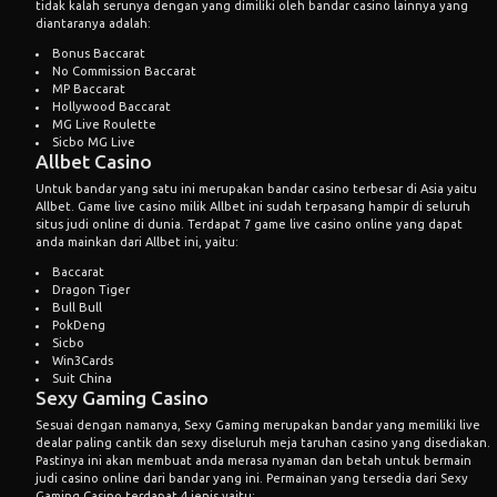
tidak kalah serunya dengan yang dimiliki oleh bandar casino lainnya yang
diantaranya adalah:
Bonus Baccarat
No Commission Baccarat
MP Baccarat
Hollywood Baccarat
MG Live Roulette
Sicbo MG Live
Allbet Casino
Untuk bandar yang satu ini merupakan bandar casino terbesar di Asia yaitu
Allbet. Game live casino milik Allbet ini sudah terpasang hampir di seluruh
situs judi online di dunia. Terdapat 7 game live casino online yang dapat
anda mainkan dari Allbet ini, yaitu:
Baccarat
Dragon Tiger
Bull Bull
PokDeng
Sicbo
Win3Cards
Suit China
Sexy Gaming Casino
Sesuai dengan namanya, Sexy Gaming merupakan bandar yang memiliki live
dealar paling cantik dan sexy diseluruh meja taruhan casino yang disediakan.
Pastinya ini akan membuat anda merasa nyaman dan betah untuk bermain
judi casino online dari bandar yang ini. Permainan yang tersedia dari Sexy
Gaming Casino terdapat 4 jenis yaitu: