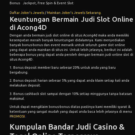
Bonus
Jackpot, Free Spin & Event Slot
Daftar Joker's Jewels
/
Mainkan Joker's Jewels Sekarang
.
Keuntungan Bermain Judi Slot Online
di Acong4D
Dengan anda bermain judi slot online di situs Acong4d maka anda memiliki
kesempatan meraih banyak keuntungan didalamnya. Kami menyediakan
banyak bonus-bonus dan event menarik untuk seluruh game slot online
yang dapat anda mainkan di situs ini. Untuk lebih jelasnya, berikut ini adalah
beberapa bonus yang dapat anda peroleh dengan bermain judi online slot di
situs Acong4D.
1. Bonus deposit member baru sebesar 20% untuk anda yang baru
bergabung.
2. Bonus deposit harian sebesar 5% yang dapat anda klaim setiap kali anda
melakukan deposit.
3. Bonus cashback slot sampai dengan 10% setiap minggunya tanpa batasan
maksimal.
Untuk dapat mengklaim bonus-bonus diatas pastinya kami memiliki syarat &
ketentuan yang sangat mudah yang dapat anda baca lebih jelasnya di menu
PROMOSI
.
Kumpulan Bandar Judi Casino &