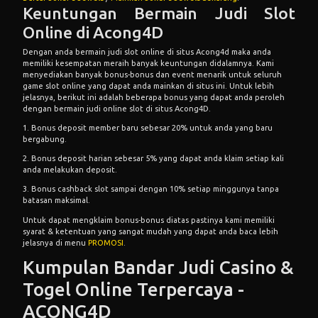
Keuntungan Bermain Judi Slot
Online di Acong4D
Dengan anda bermain judi slot online di situs Acong4d maka anda
memiliki kesempatan meraih banyak keuntungan didalamnya. Kami
menyediakan banyak bonus-bonus dan event menarik untuk seluruh
game slot online yang dapat anda mainkan di situs ini. Untuk lebih
jelasnya, berikut ini adalah beberapa bonus yang dapat anda peroleh
dengan bermain judi online slot di situs Acong4D.
1. Bonus deposit member baru sebesar 20% untuk anda yang baru
bergabung.
2. Bonus deposit harian sebesar 5% yang dapat anda klaim setiap kali
anda melakukan deposit.
3. Bonus cashback slot sampai dengan 10% setiap minggunya tanpa
batasan maksimal.
Untuk dapat mengklaim bonus-bonus diatas pastinya kami memiliki
syarat & ketentuan yang sangat mudah yang dapat anda baca lebih
jelasnya di menu
PROMOSI
.
Kumpulan Bandar Judi Casino &
Togel Online Terpercaya -
ACONG4D