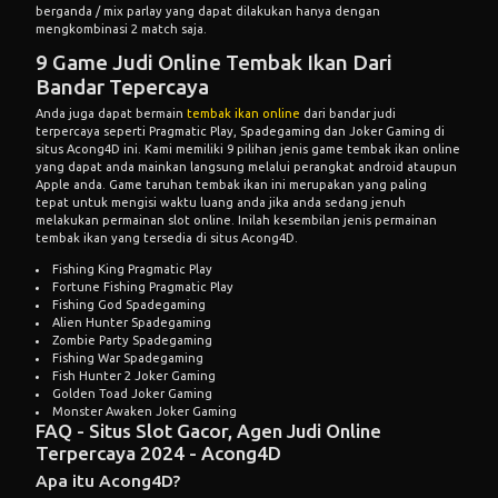
berganda / mix parlay yang dapat dilakukan hanya dengan
mengkombinasi 2 match saja.
9 Game Judi Online Tembak Ikan Dari
Bandar Tepercaya
Anda juga dapat bermain
tembak ikan online
dari bandar judi
terpercaya seperti Pragmatic Play, Spadegaming dan Joker Gaming di
situs Acong4D ini. Kami memiliki 9 pilihan jenis game tembak ikan online
yang dapat anda mainkan langsung melalui perangkat android ataupun
Apple anda. Game taruhan tembak ikan ini merupakan yang paling
tepat untuk mengisi waktu luang anda jika anda sedang jenuh
melakukan permainan slot online. Inilah kesembilan jenis permainan
tembak ikan yang tersedia di situs Acong4D.
Fishing King Pragmatic Play
Fortune Fishing Pragmatic Play
Fishing God Spadegaming
Alien Hunter Spadegaming
Zombie Party Spadegaming
Fishing War Spadegaming
Fish Hunter 2 Joker Gaming
Golden Toad Joker Gaming
Monster Awaken Joker Gaming
FAQ - Situs Slot Gacor, Agen Judi Online
Terpercaya 2024 - Acong4D
Apa itu Acong4D?