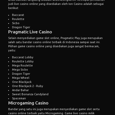
judi live casino online yang disediakan oleh Ion Casino adalah sebagai
berikut:
Baccarat
Roulette
Sicbo
Dragon Tiger
Pragmatic Live Casino
Selain menyediakan game slot online, Pragmatic Play juga merupakan
salah satu bandar casino online terbaik di Indonesia sampai saat ini.
Pilihan game casino online yang disediakan juga sangat bermacam,
yaitu:
Baccarat Lobby
Roulette Lobby
Mega Roulette
Mega Sicbo
Dragon Tiger
Mega Wheel
One Blackjack
One Blackjack 2 - Ruby
Andar Bahar
Sweet Bonanza Candyland
Spaceman
Microgaming Casino
Bandar yang satu ini juga merupakan menyediakan game slot serta
casino online terbaik yaitu Microgaming. Game live casino milik