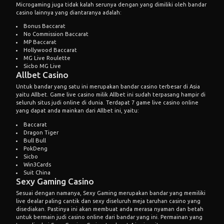
Microgaming juga tidak kalah serunya dengan yang dimiliki oleh bandar
casino lainnya yang diantaranya adalah:
Bonus Baccarat
No Commission Baccarat
MP Baccarat
Hollywood Baccarat
MG Live Roulette
Sicbo MG Live
Allbet Casino
Untuk bandar yang satu ini merupakan bandar casino terbesar di Asia
yaitu Allbet. Game live casino milik Allbet ini sudah terpasang hampir di
seluruh situs judi online di dunia. Terdapat 7 game live casino online
yang dapat anda mainkan dari Allbet ini, yaitu:
Baccarat
Dragon Tiger
Bull Bull
PokDeng
Sicbo
Win3Cards
Suit China
Sexy Gaming Casino
Sesuai dengan namanya, Sexy Gaming merupakan bandar yang memiliki
live dealar paling cantik dan sexy diseluruh meja taruhan casino yang
disediakan. Pastinya ini akan membuat anda merasa nyaman dan betah
untuk bermain judi casino online dari bandar yang ini. Permainan yang