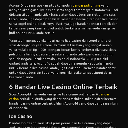
Acong4D juga merupakan situs kumpulan
bandar judi online
yang
menyediakan game live casino serta togel terpercaya di Indonesia. Jadi
didalam situs ini anda tidak hanya akan dapat bermain slot online saja,
tetapi anda juga dapat menikmati keseruan bermain taruhan live casino
serta togel online didalamnya. Pastinya juga bandar-bandar terbaik dan
terpercaya yang kami rangkul untuk berkerjasama menyediakan game
judi online untuk anda semua.
Yang lebih mengagumkan dari game live casino dan togel online di
situs Acong4d ini yaitu memiliki minimal taruhan yang sangat murah
yaitu mulai dari Rp 1.000,- dengan bonus komisi terbesar diantara situs
judi online lainnya. Jadi mulai sekarang anda tidak perlu meungjungi
sebuah negara untuk bermain kasino di Indonesia. Cukup melalui
gadget anda saja, Acong4d sudah dapat memenuhi kebutuhan anda
untuk bermain live casino. Anda juga tidak perlu mencari bandar darat
untuk dapat bermain togel yang memiliki resiko sangat tinggi dalam
keamanan anda.
6 Bandar Live Casino Online Terbaik
Situs Acong4d menyediakan game live casino online dari 6
bandar
casino
terbaik di dunia yang dapat anda mainkan. Inilah daftar keenam
bandar casino online terbaik pilihan Acong4d yang dapat anda mainkan
di Indonesia.
Ion Casino
Bandar Ion Casino memiliki 4 jenis permainan live casino yang dapat
anda mainkan langsung didalam situs Acong4d ini. Keempat permainan