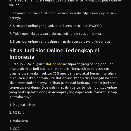
4. Tersedia 3 jenis cara deposit yaitu transfer bank, deposit pulsa dan e-
wallet.
5. Layanan bantuan Customer Service tersedia 24jam nonstop setiap
harinya.
6. Situs judi online yang sudah berlisensi resmi dari PAGCOR.
7. Tidak memiliki batasan maksimal withdraw setiap harinya.
8. Situs judi online yang paling aman dan terpercaya di Indonesia.
Situs Judi Slot Online Terlengkap di
Indonesia
Di tahun 2024 ini game
slot online
merupakan yang paling populer
diseluruh situs judi online di Indonesia. Termasuk pada situs kami
dimana diperkirakan sekitar 75% member yang aktif bermain taruhan
disini merupakan pemain judi slot online. Pada situs Acong4d ini anda
akan menemukan banyak pilihan game dari berbagai bandar judi slot
terpercaya di dunia. Dibawah ini adalah daftar bandar judi slot online
yang berkerjasama dengan Acong4d yang dapat anda mainkan setiap
permainannya.
1. Pragmatic Play
2. PG Soft
3. Habanero
4. CQ9