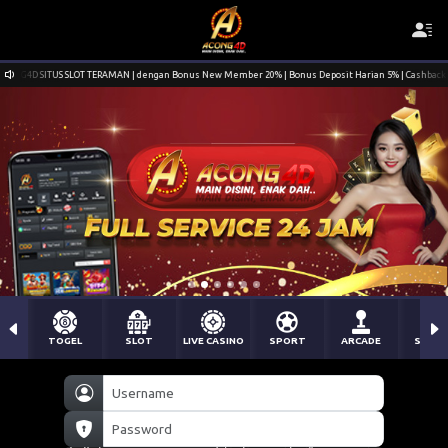
TUS SLOT TERAMAN | dengan Bonus New Member 20% | Bonus Deposit Harian 5% | Cashback Slot dan Live
TOGEL
SLOT
LIVE CASINO
SPORT
ARCADE
SABU