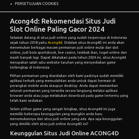
PERSETUJUAN COOKIES
Acong4d: Rekomendasi Situs Judi
Slot Online Paling Gacor 2024
Selamat datang di situs judi online yang sudah terpercaya di Indonesia
sejak tahun 2018 yaitu
Acong4d
. Didalam situs Acong4D ini anda akan
menemukan berbagai macam permainan judi online mulai dari slot
online, judi bola sportsbook, live casino, tembak ikan, togel online dan
masih banyak lagi. Dapat dikatakan pada tahun 2024 ini, situs Acong4d
merupakan salah satu website taruhan yang menyediakan game
terlengkap di Indonesia.
Pilihan permainan yang disediakan oleh kami pastinya sudah memiliki
aplikasi terbaik yang memudahkan anda untuk dapat bermain di
perangkat mobile anda ataupun desktop. Anda dapat memainkan
seluruh permainan yang tersedia secara langsung melalui aplikasi
browser anda atau juga melakukan download pada game tertentu yang
telah kami sediakan.
Selain pilihan game yang sangat lengkap, situs Acong4d ini juga
memiliki beberapa keunggulan yang mungkin anda baru
menemukannya dari situs judi online yang ada. Apa saja keunggulan
yang dimiliki oleh situs judi online Acong4D ini?
Keunggulan Situs Judi Online ACONG4D