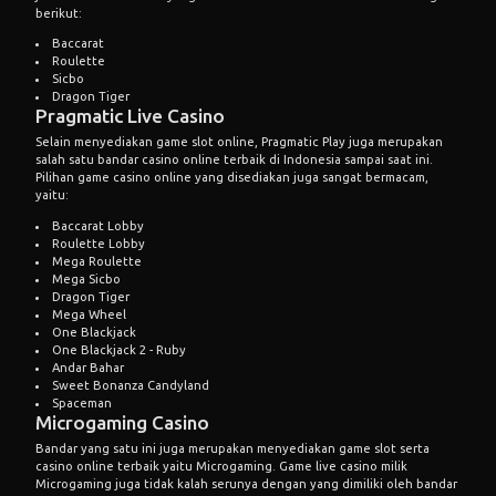
berikut:
Baccarat
Roulette
Sicbo
Dragon Tiger
Pragmatic Live Casino
Selain menyediakan game slot online, Pragmatic Play juga merupakan
salah satu bandar casino online terbaik di Indonesia sampai saat ini.
Pilihan game casino online yang disediakan juga sangat bermacam,
yaitu:
Baccarat Lobby
Roulette Lobby
Mega Roulette
Mega Sicbo
Dragon Tiger
Mega Wheel
One Blackjack
One Blackjack 2 - Ruby
Andar Bahar
Sweet Bonanza Candyland
Spaceman
Microgaming Casino
Bandar yang satu ini juga merupakan menyediakan game slot serta
casino online terbaik yaitu Microgaming. Game live casino milik
Microgaming juga tidak kalah serunya dengan yang dimiliki oleh bandar