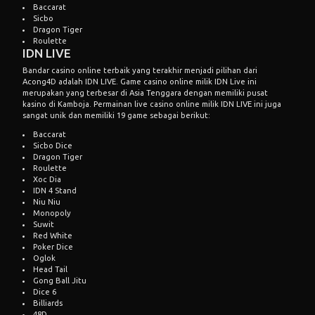
Baccarat
Sicbo
Dragon Tiger
Roulette
IDN LIVE
Bandar casino online terbaik yang terakhir menjadi pilihan dari
Acong4D adalah IDN LIVE. Game casino online milik IDN Live ini
merupakan yang terbesar di Asia Tenggara dengan memiliki pusat
kasino di Kamboja. Permainan live casino online milik IDN LIVE ini juga
sangat unik dan memiliki 19 game sebagai berikut:
Baccarat
Sicbo Dice
Dragon Tiger
Roulette
Xoc Dia
IDN 4 Stand
Niu Niu
Monopoly
Suwit
Red White
Poker Dice
Oglok
Head Tail
Gong Ball Jitu
Dice 6
Billiards
48D