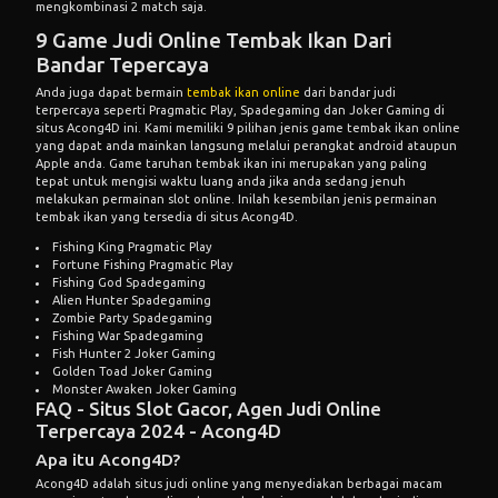
mengkombinasi 2 match saja.
9 Game Judi Online Tembak Ikan Dari
Bandar Tepercaya
Anda juga dapat bermain
tembak ikan online
dari bandar judi
terpercaya seperti Pragmatic Play, Spadegaming dan Joker Gaming di
situs Acong4D ini. Kami memiliki 9 pilihan jenis game tembak ikan online
yang dapat anda mainkan langsung melalui perangkat android ataupun
Apple anda. Game taruhan tembak ikan ini merupakan yang paling
tepat untuk mengisi waktu luang anda jika anda sedang jenuh
melakukan permainan slot online. Inilah kesembilan jenis permainan
tembak ikan yang tersedia di situs Acong4D.
Fishing King Pragmatic Play
Fortune Fishing Pragmatic Play
Fishing God Spadegaming
Alien Hunter Spadegaming
Zombie Party Spadegaming
Fishing War Spadegaming
Fish Hunter 2 Joker Gaming
Golden Toad Joker Gaming
Monster Awaken Joker Gaming
FAQ - Situs Slot Gacor, Agen Judi Online
Terpercaya 2024 - Acong4D
Apa itu Acong4D?
Acong4D adalah situs judi online yang menyediakan berbagai macam