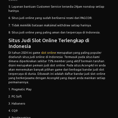
5. Layanan bantuan Customer Service tersedia 24jam nonstop setiap
harinya.
6. Situs judi online yang sudah berlisensi resmi dari PAGCOR.
7. Tidak memiliki batasan maksimal withdraw setiap harinya.
8. Situs judi online yang paling aman dan terpercaya di Indonesia.
Situs Judi Slot Online Terlengkap di
Indonesia
Di tahun 2024 ini game
slot online
merupakan yang paling populer
diseluruh situs judi online di Indonesia. Termasuk pada situs kami
dimana diperkirakan sekitar 75% member yang aktif bermain taruhan
disini merupakan pemain judi slot online. Pada situs Acong4d ini anda
akan menemukan banyak pilihan game dari berbagai bandar judi slot
terpercaya di dunia. Dibawah ini adalah daftar bandar judi slot online
yang berkerjasama dengan Acong4d yang dapat anda mainkan setiap
permainannya.
1. Pragmatic Play
2. PG Soft
3. Habanero
4. CQ9
5. Spadegaming