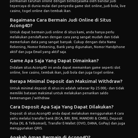
permainan taruhan online dengan berkerjasama oleh bandar judi
tepercaya di dunia mulai dari penyedia game slot online, judi bola, live
casino, togel online dan tembak ikan.
Bagaimana Cara Bermain Judi Online di Situs
Acong4D?
Untuk dapat bermain judi online di situs kami, anda hanya perlu
melakukan pendaftaran dengan cara yang sangat mudah dan tidak
memerlukan data yang sangat banyak. Cukup dengan data Nama
Rekening, Nomor Rekening, Bank yang digunakan, Nomor Handphone
aktif dan juga Email yang aktif saja.
Game Apa Saja Yang Dapat Dimainkan?
Didalam situs Acong4D ini anda dapat memainkan game seperti slot
online, live casino, tembak ikan, judi bola dan juga togel online.
Berapa Minimal Deposit dan Maksimal Withdraw?
Untuk minimal deposit di situs ini adalah sebesar Rp 25.000,- dan tidak
memiliki batasan maksimal untuk melakukan penarikan saldo
kemenangan / withdraw.
Cara Deposit Apa Saja Yang Dapat Dilakukan?
Deposit di situs Acong4D anda dapat melakukan menggunakan 4 cara
yaitu melalui transfer bank (BCA, BRI, BNI, MANDIRI & CIMB), Deposit
Pulsa (XL & Telkomsel), Transfer E-Wallet (OVO, DANA, GoPay) dan juga
menggunakan QRIS.
Apakah Aman Bermain di Acong4D?