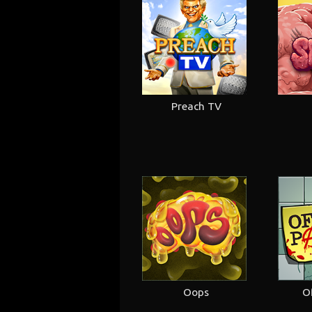
Preach TV
Oops
O