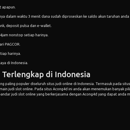
t apapun.
nya dalam waktu 3 menit dana sudah diproseskan ke saldo akun taruhan anda 
ank, deposit pulsa dan e-wallet.
4jam nonstop setiap harinya.
 dari PAGCOR.
tiap harinya.
caya di Indonesia.
e Terlengkap di Indonesia
g paling populer diseluruh situs judi online di Indonesia. Termasuk pada sit
main judi slot online. Pada situs Acong4d ini anda akan menemukan banyak pil
r bandar judi slot online yang berkerjasama dengan Acong4d yang dapat anda 