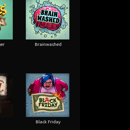
ger
Brainwashed
Black Friday