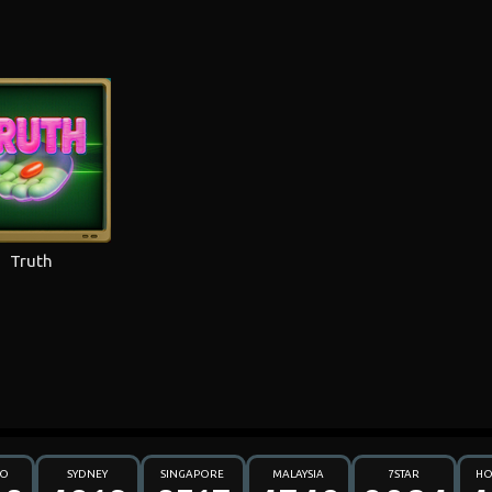
Truth
RO
SYDNEY
SINGAPORE
MALAYSIA
7STAR
H