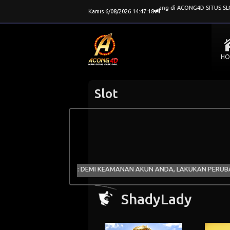
Selamat Datang di ACONG4D SITUS SLOT TERAMAN
Kamis 6/08/2026 14:47:19
HO
Slot
NB : DEMI KEAMANAN AKUN ANDA, LAKUKAN PERUBAHAN PASSWO
ShadyLady