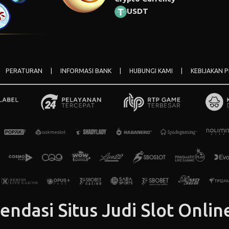
USDT
PERATURAN
|
INFORMASI BANK
|
HUBUNGI KAMI
|
KEBIJAKAN P
dasi Situs Judi Slot Onlin