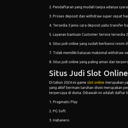
2. Pendaftaran yang mudah tanpa adanya syara
3. Proses deposit dan withdraw super cepat ha
4. Tersedia 3 jenis cara deposit yaitu transfer b
5. Layanan bantuan Customer Service tersedia 2
6. Situs judi online yang sudah berlisensi resmi
7. Tidak memiliki batasan maksimal withdraw se
8. Situs judi online yang paling aman dan terper
Situs Judi Slot Onlin
Di tahun 2024 ini game
slot online
merupakan yan
yang aktif bermain taruhan disini merupakan pe
terpercaya di dunia. Dibawah ini adalah dafta
1. Pragmatic Play
2. PG Soft
3. Habanero
4. CQ9