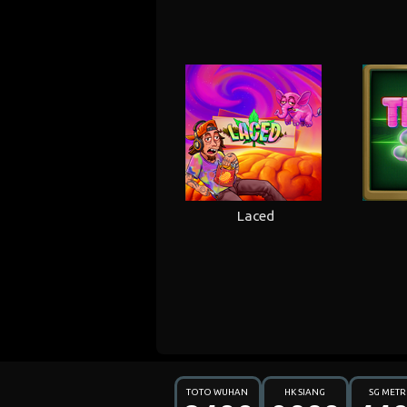
Laced
TOTO WUHAN
HK SIANG
SG MET