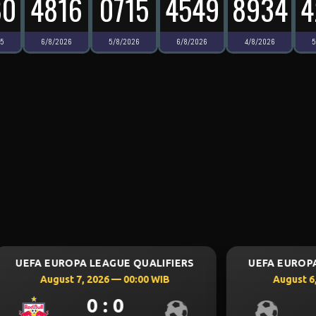
80
4816
0715
4549
8934
4
25
6/8/2026
5/8/2026
6/8/2026
4/8/2026
5
ERS
UEFA EUROPA LEAGUE QUALIFIERS
UE
August 6, 2026 — 22:59 WIB
0 : 0