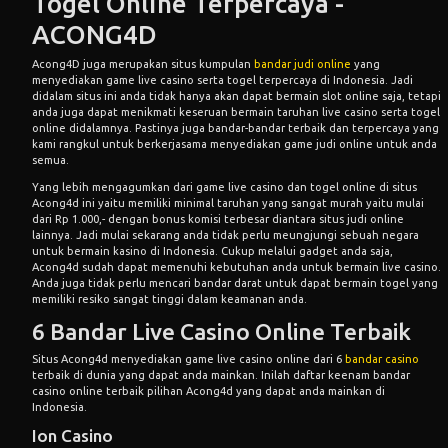
Togel Online Terpercaya -
ACONG4D
Acong4D juga merupakan situs kumpulan
bandar judi online
yang
menyediakan game live casino serta togel terpercaya di Indonesia. Jadi
didalam situs ini anda tidak hanya akan dapat bermain slot online saja, tetapi
anda juga dapat menikmati keseruan bermain taruhan live casino serta togel
online didalamnya. Pastinya juga bandar-bandar terbaik dan terpercaya yang
kami rangkul untuk berkerjasama menyediakan game judi online untuk anda
semua.
Yang lebih mengagumkan dari game live casino dan togel online di situs
Acong4d ini yaitu memiliki minimal taruhan yang sangat murah yaitu mulai
dari Rp 1.000,- dengan bonus komisi terbesar diantara situs judi online
lainnya. Jadi mulai sekarang anda tidak perlu meungjungi sebuah negara
untuk bermain kasino di Indonesia. Cukup melalui gadget anda saja,
Acong4d sudah dapat memenuhi kebutuhan anda untuk bermain live casino.
Anda juga tidak perlu mencari bandar darat untuk dapat bermain togel yang
memiliki resiko sangat tinggi dalam keamanan anda.
6 Bandar Live Casino Online Terbaik
Situs Acong4d menyediakan game live casino online dari 6
bandar casino
terbaik di dunia yang dapat anda mainkan. Inilah daftar keenam bandar
casino online terbaik pilihan Acong4d yang dapat anda mainkan di
Indonesia.
Ion Casino