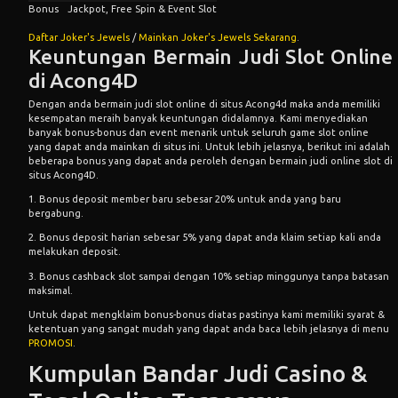
Bonus
Jackpot, Free Spin & Event Slot
Daftar Joker's Jewels
/
Mainkan Joker's Jewels Sekarang
.
Keuntungan Bermain Judi Slot Online
di Acong4D
Dengan anda bermain judi slot online di situs Acong4d maka anda memiliki
kesempatan meraih banyak keuntungan didalamnya. Kami menyediakan
banyak bonus-bonus dan event menarik untuk seluruh game slot online
yang dapat anda mainkan di situs ini. Untuk lebih jelasnya, berikut ini adalah
beberapa bonus yang dapat anda peroleh dengan bermain judi online slot di
situs Acong4D.
1. Bonus deposit member baru sebesar 20% untuk anda yang baru
bergabung.
2. Bonus deposit harian sebesar 5% yang dapat anda klaim setiap kali anda
melakukan deposit.
3. Bonus cashback slot sampai dengan 10% setiap minggunya tanpa batasan
maksimal.
Untuk dapat mengklaim bonus-bonus diatas pastinya kami memiliki syarat &
ketentuan yang sangat mudah yang dapat anda baca lebih jelasnya di menu
PROMOSI
.
Kumpulan Bandar Judi Casino &