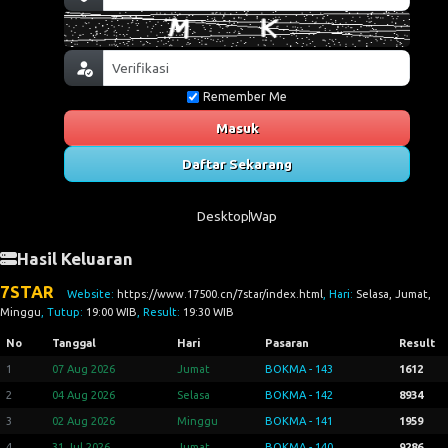
Remember Me
Masuk
Daftar Sekarang
Desktop
Wap
Hasil Keluaran
7STAR
Website:
https://www.17500.cn/7star/index.html
, Hari:
Selasa, Jumat,
Minggu
, Tutup:
19:00 WIB
, Result:
19:30 WIB
No
Tanggal
Hari
Pasaran
Result
1
07 Aug 2026
Jumat
BOKMA - 143
1612
2
04 Aug 2026
Selasa
BOKMA - 142
8934
3
02 Aug 2026
Minggu
BOKMA - 141
1959
4
31 Jul 2026
Jumat
BOKMA - 140
9286