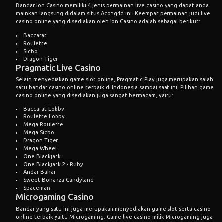
Bandar Ion Casino memiliki 4 jenis permainan live casino yang dapat anda
mainkan langsung didalam situs Acong4d ini. Keempat permainan judi live
casino online yang disediakan oleh Ion Casino adalah sebagai berikut:
Baccarat
Roulette
Sicbo
Dragon Tiger
Pragmatic Live Casino
Selain menyediakan game slot online, Pragmatic Play juga merupakan salah
satu bandar casino online terbaik di Indonesia sampai saat ini. Pilihan game
casino online yang disediakan juga sangat bermacam, yaitu:
Baccarat Lobby
Roulette Lobby
Mega Roulette
Mega Sicbo
Dragon Tiger
Mega Wheel
One Blackjack
One Blackjack 2 - Ruby
Andar Bahar
Sweet Bonanza Candyland
Spaceman
Microgaming Casino
Bandar yang satu ini juga merupakan menyediakan game slot serta casino
online terbaik yaitu Microgaming. Game live casino milik Microgaming juga