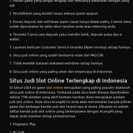
1. Pilihan game yang sangat lengkap dan semuanya dimainkan dengan uang
asli.
2. Pendaftaran yang mudah tanpa adanya syarat apapun.
3. Proses deposit dan withdraw super cepat hanya dalam waktu 3 menit dana
sudah diproseskan ke saldo akun taruhan anda atau rekening anda.
4. Tersedia 3 jenis cara deposit yaitu transfer bank, deposit pulsa dan e-
wallet.
5. Layanan bantuan Customer Service tersedia 24jam nonstop setiap harinya.
6. Situs judi online yang sudah berlisensi resmi dari PAGCOR.
7. Tidak memiliki batasan maksimal withdraw setiap harinya.
8. Situs judi online yang paling aman dan terpercaya di Indonesia.
Situs Judi Slot Online Terlengkap di Indonesia
Di tahun 2024 ini game
slot online
merupakan yang paling populer diseluruh
situs judi online di Indonesia. Termasuk pada situs kami dimana diperkirakan
sekitar 75% member yang aktif bermain taruhan disini merupakan pemain
judi slot online. Pada situs Acong4d ini anda akan menemukan banyak pilihan
game dari berbagai bandar judi slot terpercaya di dunia. Dibawah ini adalah
daftar bandar judi slot online yang berkerjasama dengan Acong4d yang
dapat anda mainkan setiap permainannya.
1. Pragmatic Play
2. PG Soft