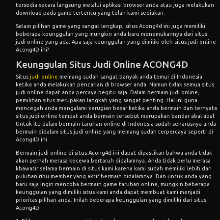
tersedia secara langsung melalui aplikasi browser anda atau juga melakukan
download pada game tertentu yang telah kami sediakan.
Selain pilihan game yang sangat lengkap, situs Acong4d ini juga memiliki
beberapa keunggulan yang mungkin anda baru menemukannya dari situs
judi online yang ada. Apa saja keunggulan yang dimiliki oleh situs judi online
Acong4D ini?
Keunggulan Situs Judi Online ACONG4D
Situs
judi online
memang sudah sangat banyak anda temui di Indonesia
ketika anda melakukan pencarian di browser anda. Namun tidak semua situs
judi online dapat anda percaya begitu saja. Dalam bermain judi online,
pemilihan situs merupakan langkah yang sangat penting. Hal ini guna
mencegah anda mengalami kerugian besar ketika anda bermain dan ternyata
situs judi online tempat anda bermain tersebut merupakan bandar abal-abal.
Untuk itu dalam bermain taruhan online di Indonesia sudah seharusnya anda
bermain didalam situs judi online yang memang sudah terpercaya seperti di
Acong4D ini.
Bermain judi online di situs Acong4d ini dapat dipastikan bahwa anda tidak
akan pernah merasa kecewa bertaruh didalamnya. Anda tidak perlu merasa
khawatir selama bermain di situs kami karena kami sudah memiliki lebih dari
puluhan ribu member yang aktif bermain didalamnya. Dan untuk anda yang
baru saja ingin mencoba bermain game taruhan online, mungkin beberapa
keunggulan yang dimiliki situs kami anda dapat membuat kami menjadi
prioritas pilihan anda. Inilah beberapa keunggulan yang dimiliki dari situs
Acong4D: