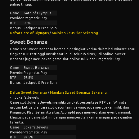
paling tinggi.
Game
Gate of Olympus
Provider
Pragmatic Play
RTP
98%
Bonus
Jackpot & Free Spin
Daftar Gate of Olympus
/
Mainkan Zeus Slot Sekarang
.
Sweet Bonanza
Game slot Sweet Bonanza berada diperingkat kedua dalam hal winrate atau
tingkat RTP tertinggi untuk saat ini di seluruh situs judi online. Sweet
Bonanza juga merupakan game slot online milik dari Pragmatic Play.
Game
Sweet Bonanza
Provider
Pragmatic Play
RTP
97.8%
Bonus
Jackpot & Free Spin
Daftar Sweet Bonanza
/
Mainkan Sweet Bonanza Sekarang
.
Joker's Jewels
Game slot Joker's Jewels memiliki tingkat persentase RTP dan Winrate
urutan ketiga diantara slot gacor lainnya yang juga merupakan milik dari
Pragmatic Play. Selain itu situs Acong4d juga menyediakan event menarik
khusus pada game slot ini dengan memperoleh kemenangan pada gambar
terentu.
Game
Joker's Jewels
Provider
Pragmatic Play
RTP
97.5%