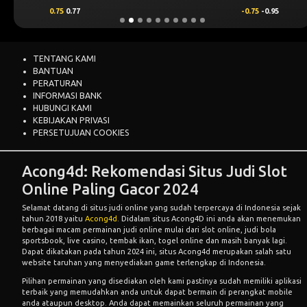
0.75
0.77
-0.75
-0.95
TENTANG KAMI
BANTUAN
PERATURAN
INFORMASI BANK
HUBUNGI KAMI
KEBIJAKAN PRIVASI
PERSETUJUAN COOKIES
Acong4d: Rekomendasi Situs Judi Slot
Online Paling Gacor 2024
Selamat datang di situs judi online yang sudah terpercaya di Indonesia sejak
tahun 2018 yaitu
Acong4d
. Didalam situs Acong4D ini anda akan menemukan
berbagai macam permainan judi online mulai dari slot online, judi bola
sportsbook, live casino, tembak ikan, togel online dan masih banyak lagi.
Dapat dikatakan pada tahun 2024 ini, situs Acong4d merupakan salah satu
website taruhan yang menyediakan game terlengkap di Indonesia.
Pilihan permainan yang disediakan oleh kami pastinya sudah memiliki aplikasi
terbaik yang memudahkan anda untuk dapat bermain di perangkat mobile
anda ataupun desktop. Anda dapat memainkan seluruh permainan yang