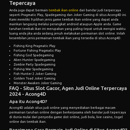
Tepercaya
Anda juga dapat bermain
tembak ikan online
dari bandar judi terpercaya
seperti Pragmatic Play, Spadegaming dan Joker Gaming di situs Acong4D ini.
Kami memiliki 9 pilihan jenis game tembak ikan online yang dapat anda
mainkan langsung melalui perangkat android ataupun Apple anda. Game
taruhan tembak ikan ini merupakan yang paling tepat untuk mengisi waktu
luang anda jika anda sedang jenuh melakukan permainan slot online. Inilah
kesembilan jenis permainan tembak ikan yang tersedia di situs Acong4D.
Fishing King Pragmatic Play
Fortune Fishing Pragmatic Play
Fishing God Spadegaming
Alien Hunter Spadegaming
Zombie Party Spadegaming
Fishing War Spadegaming
Fish Hunter 2 Joker Gaming
Golden Toad Joker Gaming
Monster Awaken Joker Gaming
FAQ - Situs Slot Gacor, Agen Judi Online Terpercaya
2024 - Acong4D
Apa itu Acong4D?
Acong4D adalah situs judi online yang menyediakan berbagai macam
permainan taruhan online dengan berkerjasama oleh bandar judi tepercaya
di dunia mulai dari penyedia game slot online, judi bola, live casino, togel
online dan tembak ikan.
Bagaimana Cara Bermain Judi Online di Situs Acong4D?