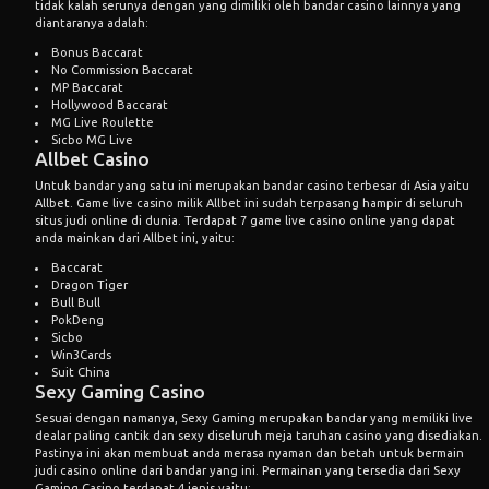
tidak kalah serunya dengan yang dimiliki oleh bandar casino lainnya yang
diantaranya adalah:
Bonus Baccarat
No Commission Baccarat
MP Baccarat
Hollywood Baccarat
MG Live Roulette
Sicbo MG Live
Allbet Casino
Untuk bandar yang satu ini merupakan bandar casino terbesar di Asia yaitu
Allbet. Game live casino milik Allbet ini sudah terpasang hampir di seluruh
situs judi online di dunia. Terdapat 7 game live casino online yang dapat
anda mainkan dari Allbet ini, yaitu:
Baccarat
Dragon Tiger
Bull Bull
PokDeng
Sicbo
Win3Cards
Suit China
Sexy Gaming Casino
Sesuai dengan namanya, Sexy Gaming merupakan bandar yang memiliki live
dealar paling cantik dan sexy diseluruh meja taruhan casino yang disediakan.
Pastinya ini akan membuat anda merasa nyaman dan betah untuk bermain
judi casino online dari bandar yang ini. Permainan yang tersedia dari Sexy
Gaming Casino terdapat 4 jenis yaitu: