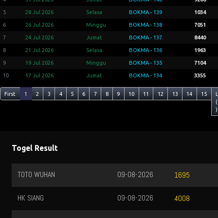
5
28 Jul 2026
Selasa
BOKMA - 139
1034
6
26 Jul 2026
Minggu
BOKMA - 138
7051
7
24 Jul 2026
Jumat
BOKMA - 137
8440
8
21 Jul 2026
Selasa
BOKMA - 136
1963
9
19 Jul 2026
Minggu
BOKMA - 135
7104
10
17 Jul 2026
Jumat
BOKMA - 134
3355
First
1
2
3
4
5
6
7
8
9
10
11
12
13
14
15
(
)
Togel Result
TOTO WUHAN
09-08-2026
1695
HK SIANG
09-08-2026
4008