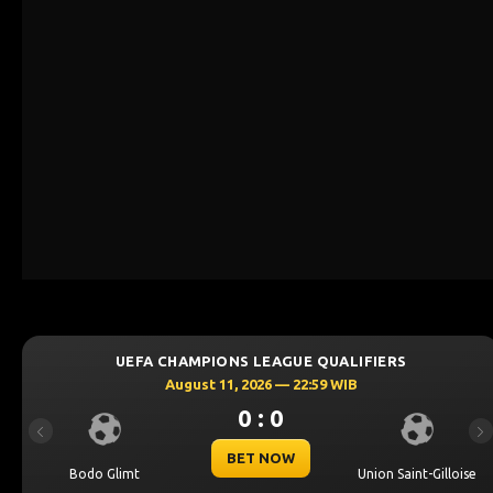
UEFA CHAMPIONS LEAGUE QUALIFIERS
August 11, 2026 — 22:59 WIB
0 : 0
Previous
Ne
BET NOW
Bodo Glimt
Union Saint-Gilloise