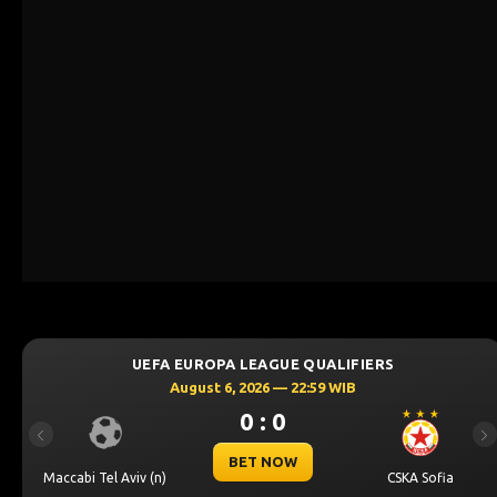
UEFA EUROPA LEAGUE QUALIFIERS
August 6, 2026 — 22:59 WIB
0 : 0
Previous
Ne
BET NOW
Maccabi Tel Aviv (n)
CSKA Sofia