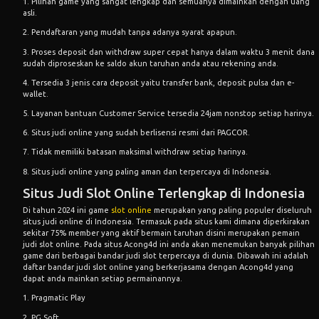
1. Pilihan game yang sangat lengkap dan semuanya dimainkan dengan uang
asli.
2. Pendaftaran yang mudah tanpa adanya syarat apapun.
3. Proses deposit dan withdraw super cepat hanya dalam waktu 3 menit dana
sudah diproseskan ke saldo akun taruhan anda atau rekening anda.
4. Tersedia 3 jenis cara deposit yaitu transfer bank, deposit pulsa dan e-
wallet.
5. Layanan bantuan Customer Service tersedia 24jam nonstop setiap harinya.
6. Situs judi online yang sudah berlisensi resmi dari PAGCOR.
7. Tidak memiliki batasan maksimal withdraw setiap harinya.
8. Situs judi online yang paling aman dan terpercaya di Indonesia.
Situs Judi Slot Online Terlengkap di Indonesia
Di tahun 2024 ini game
slot online
merupakan yang paling populer diseluruh
situs judi online di Indonesia. Termasuk pada situs kami dimana diperkirakan
sekitar 75% member yang aktif bermain taruhan disini merupakan pemain
judi slot online. Pada situs Acong4d ini anda akan menemukan banyak pilihan
game dari berbagai bandar judi slot terpercaya di dunia. Dibawah ini adalah
daftar bandar judi slot online yang berkerjasama dengan Acong4d yang
dapat anda mainkan setiap permainannya.
1. Pragmatic Play
2. PG Soft