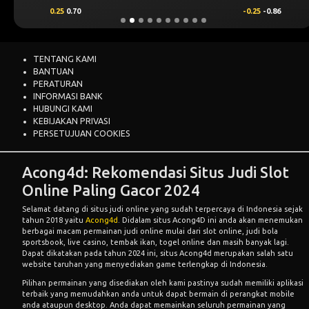
0.25
0.70
-0.25
-0.86
TENTANG KAMI
BANTUAN
PERATURAN
INFORMASI BANK
HUBUNGI KAMI
KEBIJAKAN PRIVASI
PERSETUJUAN COOKIES
Acong4d: Rekomendasi Situs Judi Slot
Online Paling Gacor 2024
Selamat datang di situs judi online yang sudah terpercaya di Indonesia sejak
tahun 2018 yaitu
Acong4d
. Didalam situs Acong4D ini anda akan menemukan
berbagai macam permainan judi online mulai dari slot online, judi bola
sportsbook, live casino, tembak ikan, togel online dan masih banyak lagi.
Dapat dikatakan pada tahun 2024 ini, situs Acong4d merupakan salah satu
website taruhan yang menyediakan game terlengkap di Indonesia.
Pilihan permainan yang disediakan oleh kami pastinya sudah memiliki aplikasi
terbaik yang memudahkan anda untuk dapat bermain di perangkat mobile
anda ataupun desktop. Anda dapat memainkan seluruh permainan yang