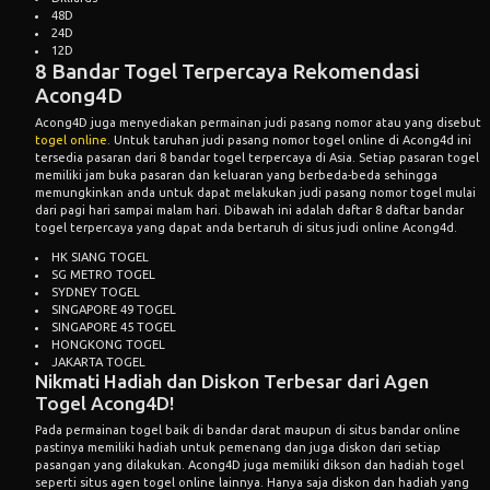
48D
24D
12D
8 Bandar Togel Terpercaya Rekomendasi
Acong4D
Acong4D juga menyediakan permainan judi pasang nomor atau yang disebut
togel online
. Untuk taruhan judi pasang nomor togel online di Acong4d ini
tersedia pasaran dari 8 bandar togel terpercaya di Asia. Setiap pasaran togel
memiliki jam buka pasaran dan keluaran yang berbeda-beda sehingga
memungkinkan anda untuk dapat melakukan judi pasang nomor togel mulai
dari pagi hari sampai malam hari. Dibawah ini adalah daftar 8 daftar bandar
togel terpercaya yang dapat anda bertaruh di situs judi online Acong4d.
HK SIANG TOGEL
SG METRO TOGEL
SYDNEY TOGEL
SINGAPORE 49 TOGEL
SINGAPORE 45 TOGEL
HONGKONG TOGEL
JAKARTA TOGEL
Nikmati Hadiah dan Diskon Terbesar dari Agen
Togel Acong4D!
Pada permainan togel baik di bandar darat maupun di situs bandar online
pastinya memiliki hadiah untuk pemenang dan juga diskon dari setiap
pasangan yang dilakukan. Acong4D juga memiliki dikson dan hadiah togel
seperti situs agen togel online lainnya. Hanya saja diskon dan hadiah yang