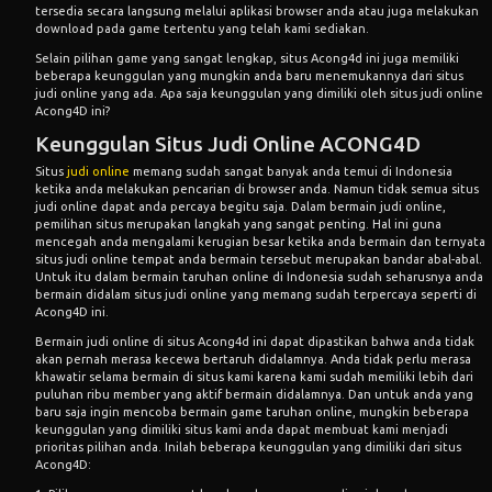
tersedia secara langsung melalui aplikasi browser anda atau juga melakukan
download pada game tertentu yang telah kami sediakan.
Selain pilihan game yang sangat lengkap, situs Acong4d ini juga memiliki
beberapa keunggulan yang mungkin anda baru menemukannya dari situs
judi online yang ada. Apa saja keunggulan yang dimiliki oleh situs judi online
Acong4D ini?
Keunggulan Situs Judi Online ACONG4D
Situs
judi online
memang sudah sangat banyak anda temui di Indonesia
ketika anda melakukan pencarian di browser anda. Namun tidak semua situs
judi online dapat anda percaya begitu saja. Dalam bermain judi online,
pemilihan situs merupakan langkah yang sangat penting. Hal ini guna
mencegah anda mengalami kerugian besar ketika anda bermain dan ternyata
situs judi online tempat anda bermain tersebut merupakan bandar abal-abal.
Untuk itu dalam bermain taruhan online di Indonesia sudah seharusnya anda
bermain didalam situs judi online yang memang sudah terpercaya seperti di
Acong4D ini.
Bermain judi online di situs Acong4d ini dapat dipastikan bahwa anda tidak
akan pernah merasa kecewa bertaruh didalamnya. Anda tidak perlu merasa
khawatir selama bermain di situs kami karena kami sudah memiliki lebih dari
puluhan ribu member yang aktif bermain didalamnya. Dan untuk anda yang
baru saja ingin mencoba bermain game taruhan online, mungkin beberapa
keunggulan yang dimiliki situs kami anda dapat membuat kami menjadi
prioritas pilihan anda. Inilah beberapa keunggulan yang dimiliki dari situs
Acong4D: