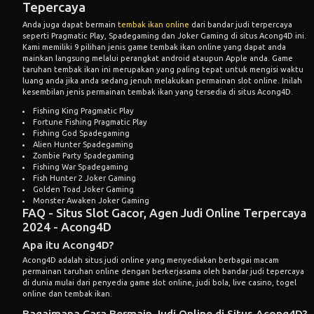
Tepercaya
Anda juga dapat bermain
tembak ikan online
dari bandar judi terpercaya
seperti Pragmatic Play, Spadegaming dan Joker Gaming di situs Acong4D ini.
Kami memiliki 9 pilihan jenis game tembak ikan online yang dapat anda
mainkan langsung melalui perangkat android ataupun Apple anda. Game
taruhan tembak ikan ini merupakan yang paling tepat untuk mengisi waktu
luang anda jika anda sedang jenuh melakukan permainan slot online. Inilah
kesembilan jenis permainan tembak ikan yang tersedia di situs Acong4D.
Fishing King Pragmatic Play
Fortune Fishing Pragmatic Play
Fishing God Spadegaming
Alien Hunter Spadegaming
Zombie Party Spadegaming
Fishing War Spadegaming
Fish Hunter 2 Joker Gaming
Golden Toad Joker Gaming
Monster Awaken Joker Gaming
FAQ - Situs Slot Gacor, Agen Judi Online Terpercaya
2024 - Acong4D
Apa itu Acong4D?
Acong4D adalah situs judi online yang menyediakan berbagai macam
permainan taruhan online dengan berkerjasama oleh bandar judi tepercaya
di dunia mulai dari penyedia game slot online, judi bola, live casino, togel
online dan tembak ikan.
Bagaimana Cara Bermain Judi Online di Situs Acong4D?