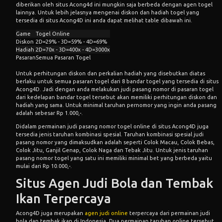
diberikan oleh situs Acong4d ini mungkin saja berbeda dengan agen togel
lainnya. Untuk lebih jelasnya mengenai diskon dan hadiah togel yang
tersedia di situs Acong4D ini anda dapat melihat table dibawah ini.
Game
Togel Online
Diskon
2D=29% - 3D=59% - 4D=69%
Hadiah
2D=70x - 3D=400x - 4D=3000x
Pasaran
Semua Pasaran Togel
Untuk perhitungan diskon dan perkalian hadiah yang disebutkan diatas
berlaku untuk semua pasaran togel dari 8 bandar togel yang tersedia di situs
Acong4D. Jadi dengan anda melakukan judi pasang nomor di pasaran togel
dari kedelapan bandar togel tersebut akan memiliki perhitungan diskon dan
hadiah yang sama. Untuk minimal taruhan pernomor yang ingin anda pasang
adalah sebesar Rp 1.000,-.
Didalam permainan judi pasang nomor togel online di situs Acong4D juga
tersedia jenis taruhan kombinasi spesial. Taruhan kombinasi spesial judi
pasang nomor yang dimaksudkan adalah seperti Colok Macau, Colok Bebas,
Colok Jitu, Ganjil Genap, Colok Naga dan Tebak Jitu. Untuk jenis taruhan
pasang nomor togel yang satu ini memiliki minimal bet yang berbeda yaitu
mulai dari Rp 10.000,-.
Situs Agen Judi Bola dan Tembak
Ikan Terpercaya
Acong4D juga merupakan
agen judi online
terpercaya dari permainan judi
bola dan tembak ikan di Indonesia. Dua permainan taruhan online tersebut