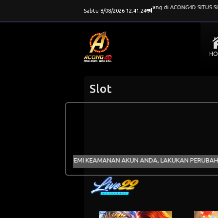
Selamat Datang di ACONG4D SITUS SLOT TERAMA
Sabtu 8/08/2026 12:41:25
HO
Slot
NB : DEMI KEAMANAN AKUN ANDA, LAKUKAN PERUBAHAN PASSWORD