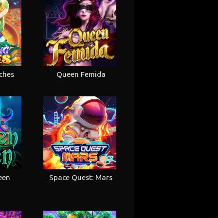
iches
Queen Femida
een
Space Quest: Mars