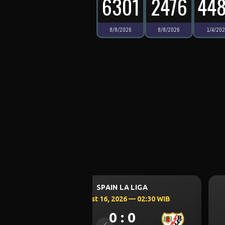
6301
2476
44
8/8/2026
8/8/2026
1/4/20
Apes Squad
Into T
Aztec Legacy
Ca
UEFA CHAMPIONS LEAGUE QUALIF
August 12, 2026 — 01:30 WIB
0 : 0