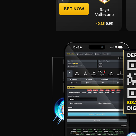
Previous
BET NOW
SK Sturm
Fener
Graz
-0.5
0.95
0.5
0
Wonders of Grand
Won
Canyon
Winter Winnings
Great