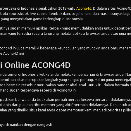
terpercaya di Indonesia sejak tahun 2018 yaitu
Acong4d
. Didalam situs Acong
i bola sportsbook, live casino, tembak ikan, togel online dan masih banyak lagi
 yang menyediakan game terlengkap di Indonesia.
astinya sudah memiliki aplikasi terbaik yang memudahkan anda untuk dapat b
nan yang tersedia secara langsung melalui aplikasi browser anda atau juga
sk of Truth
Black Pink (B.P.) in
Fortune Re
 Acong4d ini juga memiliki beberapa keunggulan yang mungkin anda baru menemu
umboways
Metaverse
ine Acong4D ini?
di Online ACONG4D
a temui di Indonesia ketika anda melakukan pencarian di browser anda. Nam
, pemilihan situs merupakan langkah yang sangat penting. Hal ini guna menceg
anda bermain tersebut merupakan bandar abal-abal. Untuk itu dalam bermain 
mang sudah terpercaya seperti di Acong4D ini.
 dipastikan bahwa anda tidak akan pernah merasa kecewa bertaruh didalamnya
ki lebih dari puluhan ribu member yang aktif bermain didalamnya. Dan untuk 
an yang dimiliki situs kami anda dapat membuat kami menjadi prioritas pilih
The Fay: Ashley
Fortune Dance
Princess and t
Witch
ya dimainkan dengan uang asli.