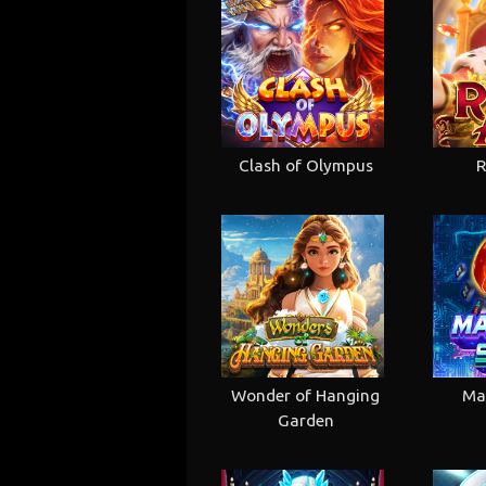
Clash of Olympus
R
Wonder of Hanging
Ma
Garden