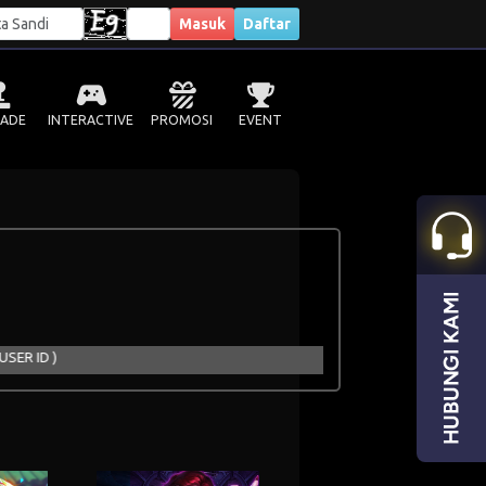
 Livecasino 5% - 7% | Dan Bonus Cashback Togel 3% - 10% Setiap Minggu | ACONG
Masuk
Daftar
ADE
INTERACTIVE
PROMOSI
EVENT