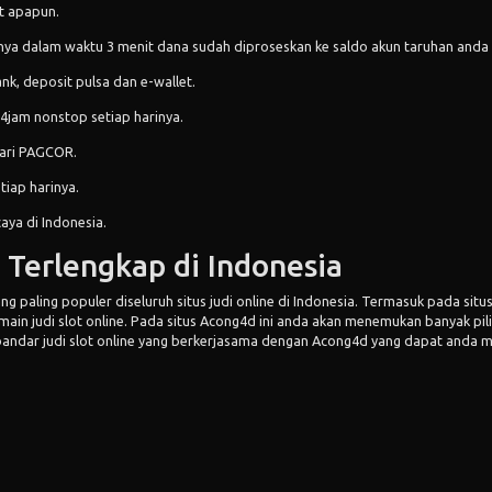
t apapun.
nya dalam waktu 3 menit dana sudah diproseskan ke saldo akun taruhan anda 
ank, deposit pulsa dan e-wallet.
4jam nonstop setiap harinya.
 dari PAGCOR.
on's Treasure
Oni Cosmic Atlas
tiap harinya.
caya di Indonesia.
e Terlengkap di Indonesia
g paling populer diseluruh situs judi online di Indonesia. Termasuk pada sit
main judi slot online. Pada situs Acong4d ini anda akan menemukan banyak pil
r bandar judi slot online yang berkerjasama dengan Acong4d yang dapat anda 