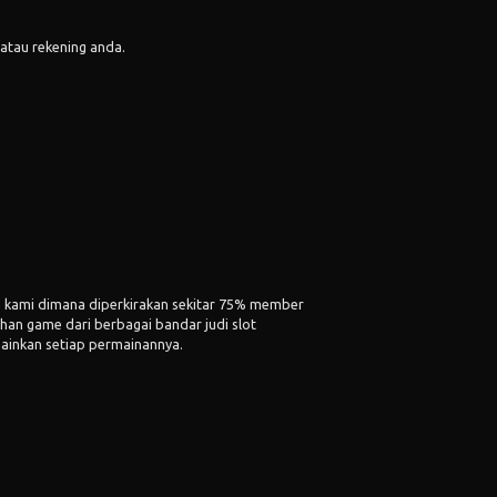
atau rekening anda.
us kami dimana diperkirakan sekitar 75% member
ihan game dari berbagai bandar judi slot
mainkan setiap permainannya.