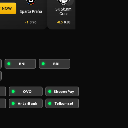
Next
BET NOW
Union Saint-
 Glimt
Gilloise
5
0.88
-0.75
0.94
 Earth
Classic Diamond X5
BNI
BRI
OVO
ShopeePay
rdus
Quantum Of Giza
AntarBank
Telkomsel