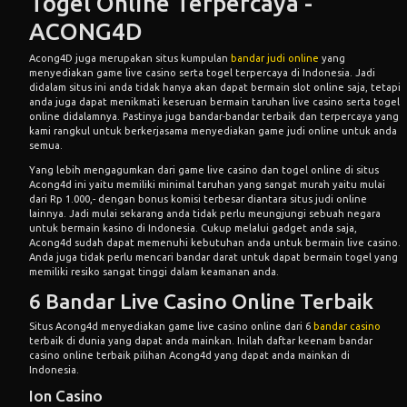
Togel Online Terpercaya -
ACONG4D
Acong4D juga merupakan situs kumpulan
bandar judi online
yang
menyediakan game live casino serta togel terpercaya di Indonesia. Jadi
didalam situs ini anda tidak hanya akan dapat bermain slot online saja, tetapi
anda juga dapat menikmati keseruan bermain taruhan live casino serta togel
online didalamnya. Pastinya juga bandar-bandar terbaik dan terpercaya yang
kami rangkul untuk berkerjasama menyediakan game judi online untuk anda
semua.
Yang lebih mengagumkan dari game live casino dan togel online di situs
Acong4d ini yaitu memiliki minimal taruhan yang sangat murah yaitu mulai
dari Rp 1.000,- dengan bonus komisi terbesar diantara situs judi online
lainnya. Jadi mulai sekarang anda tidak perlu meungjungi sebuah negara
untuk bermain kasino di Indonesia. Cukup melalui gadget anda saja,
Acong4d sudah dapat memenuhi kebutuhan anda untuk bermain live casino.
Anda juga tidak perlu mencari bandar darat untuk dapat bermain togel yang
memiliki resiko sangat tinggi dalam keamanan anda.
6 Bandar Live Casino Online Terbaik
Situs Acong4d menyediakan game live casino online dari 6
bandar casino
terbaik di dunia yang dapat anda mainkan. Inilah daftar keenam bandar
casino online terbaik pilihan Acong4d yang dapat anda mainkan di
Indonesia.
Ion Casino