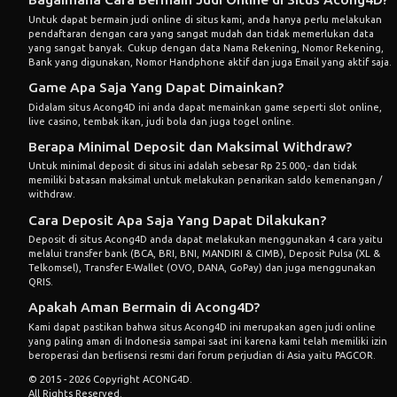
Untuk dapat bermain judi online di situs kami, anda hanya perlu melakukan
pendaftaran dengan cara yang sangat mudah dan tidak memerlukan data
yang sangat banyak. Cukup dengan data Nama Rekening, Nomor Rekening,
Bank yang digunakan, Nomor Handphone aktif dan juga Email yang aktif saja.
Game Apa Saja Yang Dapat Dimainkan?
Didalam situs Acong4D ini anda dapat memainkan game seperti slot online,
live casino, tembak ikan, judi bola dan juga togel online.
Berapa Minimal Deposit dan Maksimal Withdraw?
Untuk minimal deposit di situs ini adalah sebesar Rp 25.000,- dan tidak
memiliki batasan maksimal untuk melakukan penarikan saldo kemenangan /
withdraw.
Cara Deposit Apa Saja Yang Dapat Dilakukan?
Deposit di situs Acong4D anda dapat melakukan menggunakan 4 cara yaitu
melalui transfer bank (BCA, BRI, BNI, MANDIRI & CIMB), Deposit Pulsa (XL &
Telkomsel), Transfer E-Wallet (OVO, DANA, GoPay) dan juga menggunakan
QRIS.
Apakah Aman Bermain di Acong4D?
Kami dapat pastikan bahwa situs Acong4D ini merupakan agen judi online
yang paling aman di Indonesia sampai saat ini karena kami telah memiliki izin
beroperasi dan berlisensi resmi dari forum perjudian di Asia yaitu PAGCOR.
© 2015 - 2026 Copyright ACONG4D.
All Rights Reserved.