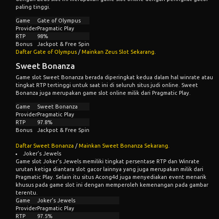
paling tinggi.
Game
Gate of Olympus
Provider
Pragmatic Play
RTP
98%
Bonus
Jackpot & Free Spin
Daftar Gate of Olympus
/
Mainkan Zeus Slot Sekarang
.
Sweet Bonanza
Game slot Sweet Bonanza berada diperingkat kedua dalam hal winrate atau
tingkat RTP tertinggi untuk saat ini di seluruh situs judi online. Sweet
Bonanza juga merupakan game slot online milik dari Pragmatic Play.
Game
Sweet Bonanza
Provider
Pragmatic Play
RTP
97.8%
Bonus
Jackpot & Free Spin
Daftar Sweet Bonanza
/
Mainkan Sweet Bonanza Sekarang
.
Joker's Jewels
Game slot Joker's Jewels memiliki tingkat persentase RTP dan Winrate
urutan ketiga diantara slot gacor lainnya yang juga merupakan milik dari
Pragmatic Play. Selain itu situs Acong4d juga menyediakan event menarik
khusus pada game slot ini dengan memperoleh kemenangan pada gambar
terentu.
Game
Joker's Jewels
Provider
Pragmatic Play
RTP
97.5%