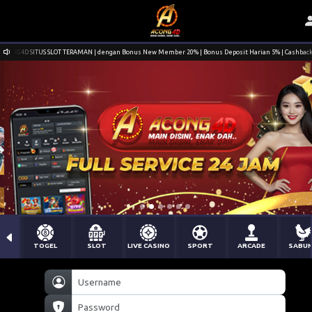
ITUS SLOT TERAMAN | dengan Bonus New Member 20% | Bonus Deposit Harian 5% | Cashback Slot dan Li
TOGEL
SLOT
LIVE CASINO
SPORT
ARCADE
SABU