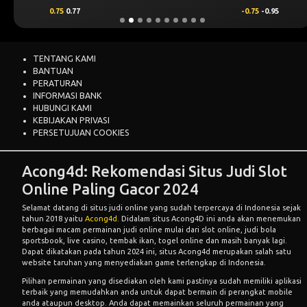
0.75
0.77
-0.75
-0.95
TENTANG KAMI
BANTUAN
PERATURAN
INFORMASI BANK
HUBUNGI KAMI
KEBIJAKAN PRIVASI
PERSETUJUAN COOKIES
Acong4d: Rekomendasi Situs Judi Slot
Online Paling Gacor 2024
Selamat datang di situs judi online yang sudah terpercaya di Indonesia sejak
tahun 2018 yaitu
Acong4d
. Didalam situs Acong4D ini anda akan menemukan
berbagai macam permainan judi online mulai dari slot online, judi bola
sportsbook, live casino, tembak ikan, togel online dan masih banyak lagi.
Dapat dikatakan pada tahun 2024 ini, situs Acong4d merupakan salah satu
website taruhan yang menyediakan game terlengkap di Indonesia.
Pilihan permainan yang disediakan oleh kami pastinya sudah memiliki aplikasi
terbaik yang memudahkan anda untuk dapat bermain di perangkat mobile
anda ataupun desktop. Anda dapat memainkan seluruh permainan yang