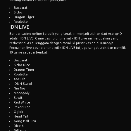
Baccarat
Sicbo
Dragon Tiger
Roulette
IDN LIVE
Bandar casino online terbaik yang terakhir menjadi pilihan dari Acong4D
adalah IDN LIVE. Game casino online milik IDN Live ini merupakan yang
terbesar di Asia Tenggara dengan memiliki pusat kasino di Kamboja.
Permainan live casino online milik IDN LIVE ini juga sangat unik dan memiliki
19 game sebagai berikut:
Baccarat
Sicbo Dice
Dragon Tiger
Roulette
Xoc Dia
IDN 4 Stand
Niu Niu
Monopoly
Suwit
Red White
Poker Dice
Oglok
Head Tail
Gong Ball Jitu
Dice 6
Billiards