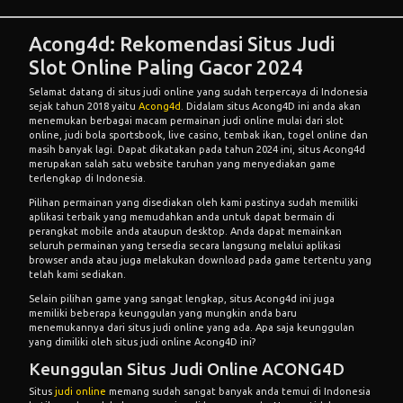
Acong4d: Rekomendasi Situs Judi
Slot Online Paling Gacor 2024
Selamat datang di situs judi online yang sudah terpercaya di Indonesia
sejak tahun 2018 yaitu
Acong4d
. Didalam situs Acong4D ini anda akan
menemukan berbagai macam permainan judi online mulai dari slot
online, judi bola sportsbook, live casino, tembak ikan, togel online dan
masih banyak lagi. Dapat dikatakan pada tahun 2024 ini, situs Acong4d
merupakan salah satu website taruhan yang menyediakan game
terlengkap di Indonesia.
Pilihan permainan yang disediakan oleh kami pastinya sudah memiliki
aplikasi terbaik yang memudahkan anda untuk dapat bermain di
perangkat mobile anda ataupun desktop. Anda dapat memainkan
seluruh permainan yang tersedia secara langsung melalui aplikasi
browser anda atau juga melakukan download pada game tertentu yang
telah kami sediakan.
Selain pilihan game yang sangat lengkap, situs Acong4d ini juga
memiliki beberapa keunggulan yang mungkin anda baru
menemukannya dari situs judi online yang ada. Apa saja keunggulan
yang dimiliki oleh situs judi online Acong4D ini?
Keunggulan Situs Judi Online ACONG4D
Situs
judi online
memang sudah sangat banyak anda temui di Indonesia