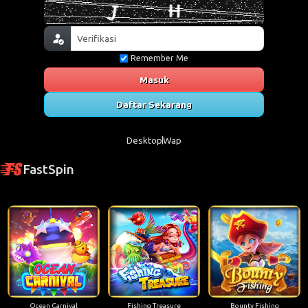
Remember Me
Masuk
Daftar Sekarang
Desktop
Wap
FastSpin
Ocean Carnival
Fishing Treasure
Bounty Fishing