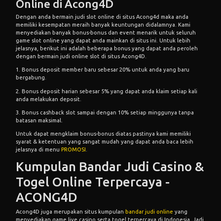
Online di Acong4D
Dengan anda bermain judi slot online di situs Acong4d maka anda
memiliki kesempatan meraih banyak keuntungan didalamnya. Kami
menyediakan banyak bonus-bonus dan event menarik untuk seluruh
game slot online yang dapat anda mainkan di situs ini. Untuk lebih
jelasnya, berikut ini adalah beberapa bonus yang dapat anda peroleh
dengan bermain judi online slot di situs Acong4D.
1. Bonus deposit member baru sebesar 20% untuk anda yang baru
bergabung.
2. Bonus deposit harian sebesar 5% yang dapat anda klaim setiap kali
anda melakukan deposit.
3. Bonus cashback slot sampai dengan 10% setiap minggunya tanpa
batasan maksimal.
Untuk dapat mengklaim bonus-bonus diatas pastinya kami memiliki
syarat & ketentuan yang sangat mudah yang dapat anda baca lebih
jelasnya di menu
PROMOSI
.
Kumpulan Bandar Judi Casino &
Togel Online Terpercaya -
ACONG4D
Acong4D juga merupakan situs kumpulan
bandar judi online
yang
menyediakan game live casino serta togel terpercaya di Indonesia. Jadi