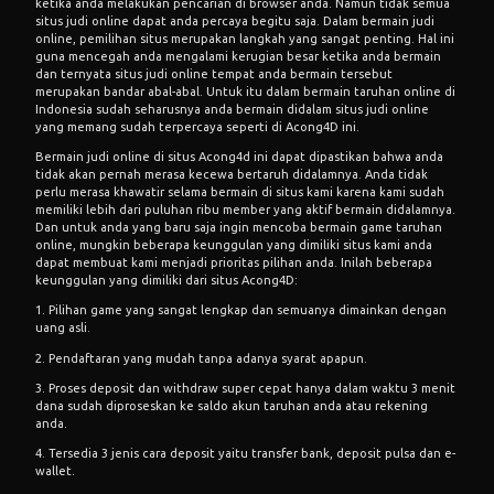
ketika anda melakukan pencarian di browser anda. Namun tidak semua
situs judi online dapat anda percaya begitu saja. Dalam bermain judi
online, pemilihan situs merupakan langkah yang sangat penting. Hal ini
guna mencegah anda mengalami kerugian besar ketika anda bermain
dan ternyata situs judi online tempat anda bermain tersebut
merupakan bandar abal-abal. Untuk itu dalam bermain taruhan online di
Indonesia sudah seharusnya anda bermain didalam situs judi online
yang memang sudah terpercaya seperti di Acong4D ini.
Bermain judi online di situs Acong4d ini dapat dipastikan bahwa anda
tidak akan pernah merasa kecewa bertaruh didalamnya. Anda tidak
perlu merasa khawatir selama bermain di situs kami karena kami sudah
memiliki lebih dari puluhan ribu member yang aktif bermain didalamnya.
Dan untuk anda yang baru saja ingin mencoba bermain game taruhan
online, mungkin beberapa keunggulan yang dimiliki situs kami anda
dapat membuat kami menjadi prioritas pilihan anda. Inilah beberapa
keunggulan yang dimiliki dari situs Acong4D:
1. Pilihan game yang sangat lengkap dan semuanya dimainkan dengan
uang asli.
2. Pendaftaran yang mudah tanpa adanya syarat apapun.
3. Proses deposit dan withdraw super cepat hanya dalam waktu 3 menit
dana sudah diproseskan ke saldo akun taruhan anda atau rekening
anda.
4. Tersedia 3 jenis cara deposit yaitu transfer bank, deposit pulsa dan e-
wallet.