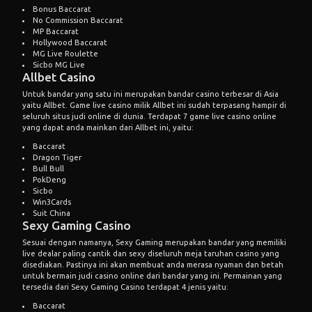
Bonus Baccarat
No Commission Baccarat
MP Baccarat
Hollywood Baccarat
MG Live Roulette
Sicbo MG Live
Allbet Casino
Untuk bandar yang satu ini merupakan bandar casino terbesar di Asia
yaitu Allbet. Game live casino milik Allbet ini sudah terpasang hampir di
seluruh situs judi online di dunia. Terdapat 7 game live casino online
yang dapat anda mainkan dari Allbet ini, yaitu:
Baccarat
Dragon Tiger
Bull Bull
PokDeng
Sicbo
Win3Cards
Suit China
Sexy Gaming Casino
Sesuai dengan namanya, Sexy Gaming merupakan bandar yang memiliki
live dealar paling cantik dan sexy diseluruh meja taruhan casino yang
disediakan. Pastinya ini akan membuat anda merasa nyaman dan betah
untuk bermain judi casino online dari bandar yang ini. Permainan yang
tersedia dari Sexy Gaming Casino terdapat 4 jenis yaitu:
Baccarat