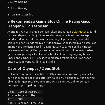
6. Micro Gaming
7. Joker Gaming
8. Top Trend Gaming
3 Rekomendasi Game Slot Online Paling Gacor
Dengan RTP Terbesar
Acong4d akan selalu memberikan rekomendasi game
slot gacor
saat ini
dari kedelapan bandar judi online slot yang ada. Meskipun setiap
bandar judi online slot menyediakan banyak permainan, tapi tidak
semuanya harus anda mainkan. Ada baiknya anda memainkan game slot
online yang memang saat ini paling gacor / sedang memiliki tingkat
kemenangan tinggi. Dengan anda bermain di slot online yang sedang
gacor maka pastinya itu akan memberikan keuntungan yang besar
untuk anda. Untuk itu kami menyediakan 3 rekomendasi slot gacor
untuk saat ini yang wajib anda mainkan.
Gate of Olympus / Zeus Slot
Slot online yang bernama Gate of Olympus ini merupakan game milik
dari bandar judi slot Pragmatic Play. Gate of Olympus atau yang sering
dikenal dengan Zeus slot ini merupakan game slot online dengan
peringkat gacor paling tinggi.
Game
Gate of Olympus
Provider
Pragmatic Play
RTP
98%
Bonus
Jackpot & Free Spin