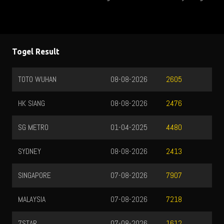
Togel Result
TOTO WUHAN
08-08-2026
2605
HK SIANG
08-08-2026
2476
SG METRO
01-04-2025
4480
SYDNEY
08-08-2026
2413
SINGAPORE
07-08-2026
7907
MALAYSIA
07-08-2026
7218
7STAR
07-08-2026
1612