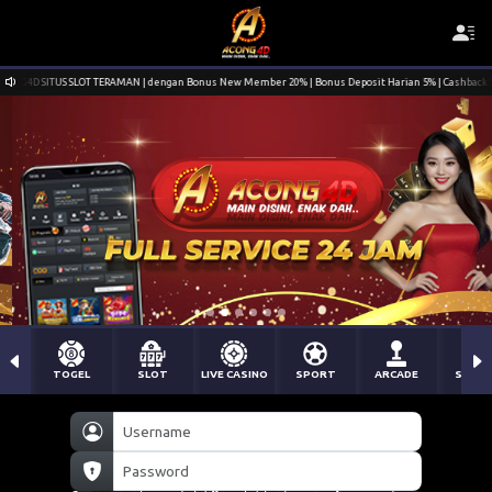
TUS SLOT TERAMAN | dengan Bonus New Member 20% | Bonus Deposit Harian 5% | Cashback Slot dan Liv
TOGEL
SLOT
LIVE CASINO
SPORT
ARCADE
SABU