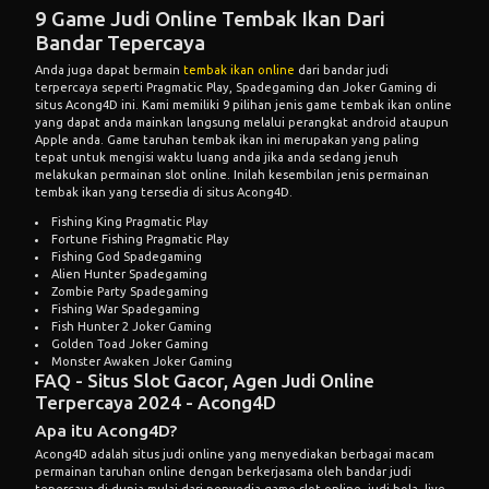
9 Game Judi Online Tembak Ikan Dari
Bandar Tepercaya
Anda juga dapat bermain
tembak ikan online
dari bandar judi
terpercaya seperti Pragmatic Play, Spadegaming dan Joker Gaming di
situs Acong4D ini. Kami memiliki 9 pilihan jenis game tembak ikan online
yang dapat anda mainkan langsung melalui perangkat android ataupun
Apple anda. Game taruhan tembak ikan ini merupakan yang paling
tepat untuk mengisi waktu luang anda jika anda sedang jenuh
melakukan permainan slot online. Inilah kesembilan jenis permainan
tembak ikan yang tersedia di situs Acong4D.
Fishing King Pragmatic Play
Fortune Fishing Pragmatic Play
Fishing God Spadegaming
Alien Hunter Spadegaming
Zombie Party Spadegaming
Fishing War Spadegaming
Fish Hunter 2 Joker Gaming
Golden Toad Joker Gaming
Monster Awaken Joker Gaming
FAQ - Situs Slot Gacor, Agen Judi Online
Terpercaya 2024 - Acong4D
Apa itu Acong4D?
Acong4D adalah situs judi online yang menyediakan berbagai macam
permainan taruhan online dengan berkerjasama oleh bandar judi