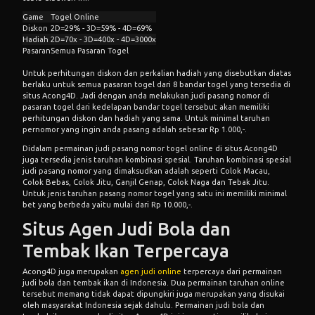
Game
Togel Online
Diskon
2D=29% - 3D=59% - 4D=69%
Hadiah
2D=70x - 3D=400x - 4D=3000x
Pasaran
Semua Pasaran Togel
Untuk perhitungan diskon dan perkalian hadiah yang disebutkan diatas
berlaku untuk semua pasaran togel dari 8 bandar togel yang tersedia di
situs Acong4D. Jadi dengan anda melakukan judi pasang nomor di
pasaran togel dari kedelapan bandar togel tersebut akan memiliki
perhitungan diskon dan hadiah yang sama. Untuk minimal taruhan
pernomor yang ingin anda pasang adalah sebesar Rp 1.000,-.
Didalam permainan judi pasang nomor togel online di situs Acong4D
juga tersedia jenis taruhan kombinasi spesial. Taruhan kombinasi spesial
judi pasang nomor yang dimaksudkan adalah seperti Colok Macau,
Colok Bebas, Colok Jitu, Ganjil Genap, Colok Naga dan Tebak Jitu.
Untuk jenis taruhan pasang nomor togel yang satu ini memiliki minimal
bet yang berbeda yaitu mulai dari Rp 10.000,-.
Situs Agen Judi Bola dan
Tembak Ikan Terpercaya
Acong4D juga merupakan
agen judi online
terpercaya dari permainan
judi bola dan tembak ikan di Indonesia. Dua permainan taruhan online
tersebut memang tidak dapat dipungkiri juga merupakan yang disukai
oleh masyarakat Indonesia sejak dahulu. Permainan judi bola dan