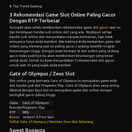
8. Top Trend Gaming
3 Rekomendasi Game Slot Online Paling Gacor
Dengan RTP Terbesar
Acong4d akan selalu memberikan rekomendasi game
slot gacor
saat ini
dari kedelapan bandar judi online slot yang ada. Meskipun setiap
bandar judi online slot menyediakan banyak permainan, tapi tidak
semuanya harus anda mainkan. Ada baiknya anda memainkan game slot
online yang memang saat ini paling gacor / sedang memiliki tingkat
kemenangan tinggi. Dengan anda bermain di slot online yang sedang
gacor maka pastinya itu akan memberikan keuntungan yang besar
untuk anda. Untuk itu kami menyediakan 3 rekomendasi slot gacor
untuk saat ini yang wajib anda mainkan.
Gate of Olympus / Zeus Slot
Slot online yang bernama Gate of Olympus ini merupakan game milik
dari bandar judi slot Pragmatic Play. Gate of Olympus atau yang sering
dikenal dengan Zeus slot ini merupakan game slot online dengan
peringkat gacor paling tinggi.
Game
Gate of Olympus
Provider
Pragmatic Play
RTP
98%
Bonus
Jackpot & Free Spin
Daftar Gate of Olympus
/
Mainkan Zeus Slot Sekarang
.
Sweet Bonanza