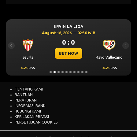
SPAIN LA LIGA
August 16, 2026 — 02:30 WIB
0 : 0
Previous
Next
BET NOW
Sevilla
Rayo Vallecano
0.25
0.95
-0.25
0.95
TENTANG KAMI
BANTUAN
PERATURAN
INFORMASI BANK
HUBUNGI KAMI
KEBIJAKAN PRIVASI
PERSETUJUAN COOKIES