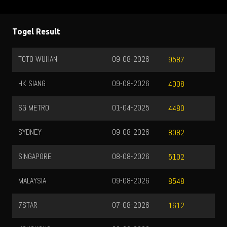
Togel Result
TOTO WUHAN
09-08-2026
9587
HK SIANG
09-08-2026
4008
SG METRO
01-04-2025
4480
SYDNEY
09-08-2026
8082
SINGAPORE
08-08-2026
5102
MALAYSIA
09-08-2026
8548
7STAR
07-08-2026
1612