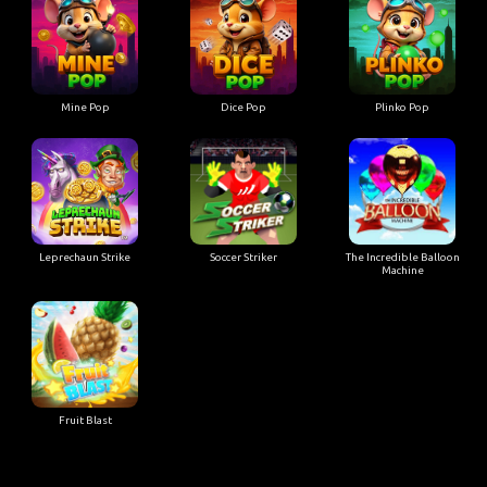
Mine Pop
Dice Pop
Plinko Pop
Leprechaun Strike
Soccer Striker
The Incredible Balloon
Machine
Fruit Blast