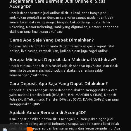
Bagaimana Cara Bermain Judi Online di Situs
Acong4D?
Untuk dapat bermain judi online di situs kami, anda hanya perlu
melakukan pendaftaran dengan cara yang sangat mudah dan tidak
memerlukan data yang sangat banyak. Cukup dengan data Nama
Rekening, Nomor Rekening, Bank yang digunakan, Nomor Handphone
aktif dan juga Email yang aktif saja.
Game Apa Saja Yang Dapat Dimainkan?
Didalam situs Acong4D ini anda dapat memainkan game seperti slot
online, live casino, tembak ikan, judi bola dan juga togel online.
Berapa Minimal Deposit dan Maksimal Withdraw?
Untuk minimal deposit di situs ini adalah sebesar Rp 25.000,- dan tidak
memiliki batasan maksimal untuk melakukan penarikan saldo
kemenangan / withdraw.
Cara Deposit Apa Saja Yang Dapat Dilakukan?
Deposit di situs Acong4D anda dapat melakukan menggunakan 4 cara
yaitu melalui transfer bank (BCA, BRI, BNI, MANDIRI & CIMB), Deposit
Pulsa (XL & Telkomsel), Transfer E-Wallet (OVO, DANA, GoPay) dan juga
menggunakan QRIS.
Apakah Aman Bermain di Acong4D?
Kami dapat pastikan bahwa situs Acong4D ini merupakan agen judi
online yang paling aman di Indonesia sampai saat ini karena kami telah
memiliki izin beroperasi dan berlisensi resmi dari forum perjudian di Asia