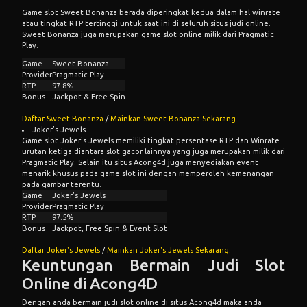
Game slot Sweet Bonanza berada diperingkat kedua dalam hal winrate
atau tingkat RTP tertinggi untuk saat ini di seluruh situs judi online.
Sweet Bonanza juga merupakan game slot online milik dari Pragmatic
Play.
Game
Sweet Bonanza
Provider
Pragmatic Play
RTP
97.8%
Bonus
Jackpot & Free Spin
Daftar Sweet Bonanza
/
Mainkan Sweet Bonanza Sekarang
.
Joker's Jewels
Game slot Joker's Jewels memiliki tingkat persentase RTP dan Winrate
urutan ketiga diantara slot gacor lainnya yang juga merupakan milik dari
Pragmatic Play. Selain itu situs Acong4d juga menyediakan event
menarik khusus pada game slot ini dengan memperoleh kemenangan
pada gambar terentu.
Game
Joker's Jewels
Provider
Pragmatic Play
RTP
97.5%
Bonus
Jackpot, Free Spin & Event Slot
Daftar Joker's Jewels
/
Mainkan Joker's Jewels Sekarang
.
Keuntungan Bermain Judi Slot
Online di Acong4D
Dengan anda bermain judi slot online di situs Acong4d maka anda