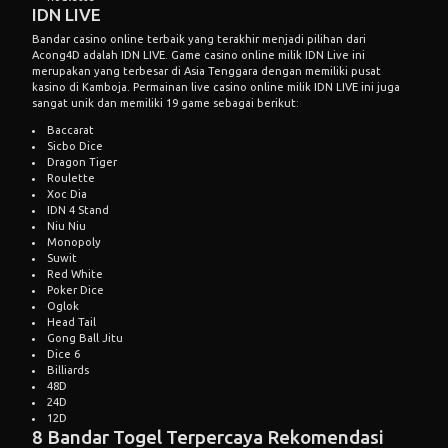
IDN LIVE
Bandar casino online terbaik yang terakhir menjadi pilihan dari
Acong4D adalah IDN LIVE. Game casino online milik IDN Live ini
merupakan yang terbesar di Asia Tenggara dengan memiliki pusat
kasino di Kamboja. Permainan live casino online milik IDN LIVE ini juga
sangat unik dan memiliki 19 game sebagai berikut:
Baccarat
Sicbo Dice
Dragon Tiger
Roulette
Xoc Dia
IDN 4 Stand
Niu Niu
Monopoly
Suwit
Red White
Poker Dice
Oglok
Head Tail
Gong Ball Jitu
Dice 6
Billiards
48D
24D
12D
8 Bandar Togel Terpercaya Rekomendasi