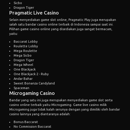
Sicbo
Dragon Tiger
Pragmatic Live Casino
Selain menyediakan game slot online, Pragmatic Play juga merupakan
salah satu bandar casino online terbaik di Indonesia sampai saat ini.
Pilihan game casino online yang disediakan juga sangat bermacam,
yaitu:
Baccarat Lobby
Roulette Lobby
Mega Roulette
Mega Sicbo
Dragon Tiger
Mega Wheel
One Blackjack
One Blackjack 2 - Ruby
Andar Bahar
Sweet Bonanza Candyland
Spaceman
Microgaming Casino
Bandar yang satu ini juga merupakan menyediakan game slot serta
casino online terbaik yaitu Microgaming. Game live casino milik
Microgaming juga tidak kalah serunya dengan yang dimiliki oleh bandar
casino lainnya yang diantaranya adalah:
Bonus Baccarat
No Commission Baccarat