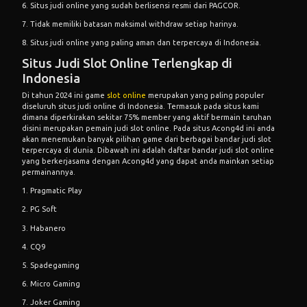
6. Situs judi online yang sudah berlisensi resmi dari PAGCOR.
7. Tidak memiliki batasan maksimal withdraw setiap harinya.
8. Situs judi online yang paling aman dan terpercaya di Indonesia.
Situs Judi Slot Online Terlengkap di
Indonesia
Di tahun 2024 ini game
slot online
merupakan yang paling populer
diseluruh situs judi online di Indonesia. Termasuk pada situs kami
dimana diperkirakan sekitar 75% member yang aktif bermain taruhan
disini merupakan pemain judi slot online. Pada situs Acong4d ini anda
akan menemukan banyak pilihan game dari berbagai bandar judi slot
terpercaya di dunia. Dibawah ini adalah daftar bandar judi slot online
yang berkerjasama dengan Acong4d yang dapat anda mainkan setiap
permainannya.
1. Pragmatic Play
2. PG Soft
3. Habanero
4. CQ9
5. Spadegaming
6. Micro Gaming
7. Joker Gaming