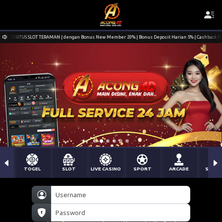
 dengan Bonus New Member 20% | Bonus Deposit Harian 5% | Cashback Slot dan Livecasino 5% - 7% | 
TOGEL
SLOT
LIVE CASINO
SPORT
ARCADE
SABU