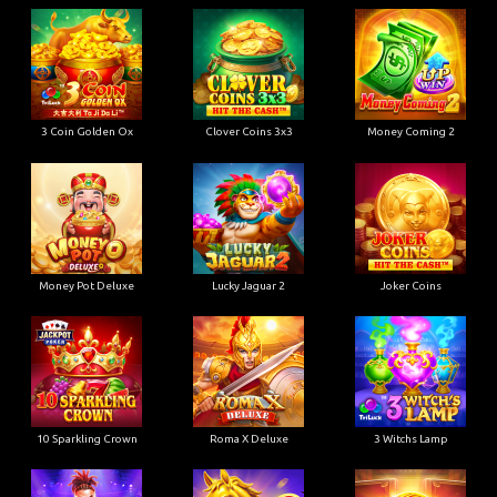
3 Coin Golden Ox
Clover Coins 3x3
Money Coming 2
Money Pot Deluxe
Lucky Jaguar 2
Joker Coins
10 Sparkling Crown
Roma X Deluxe
3 Witchs Lamp