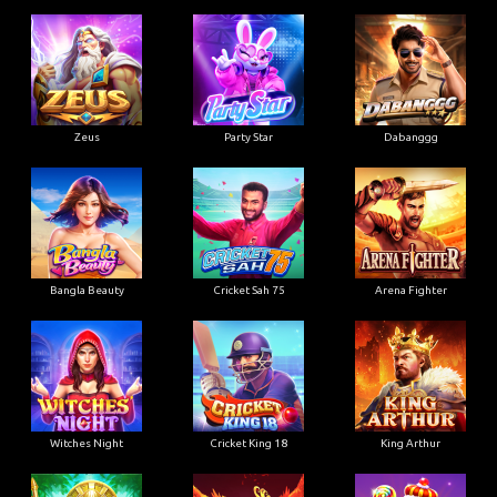
Zeus
Party Star
Dabanggg
Bangla Beauty
Cricket Sah 75
Arena Fighter
Witches Night
Cricket King 18
King Arthur