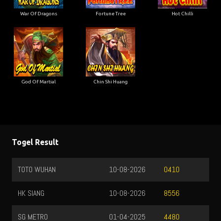
War Of Dragons
Fortune Tree
Hot Chilli
God Of Martial
Chin Shi Huang
Togel Result
TOTO WUHAN
10-08-2026
0410
HK SIANG
10-08-2026
8556
SG METRO
01-04-2025
4480