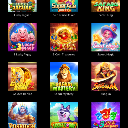
Lucky Jaguar
Super Ace Joker
Safari King
3 Lucky Piggy
3 Coin Treasures
Sweet Magic
Golden Bank 2
Safari Mystery
Shogun