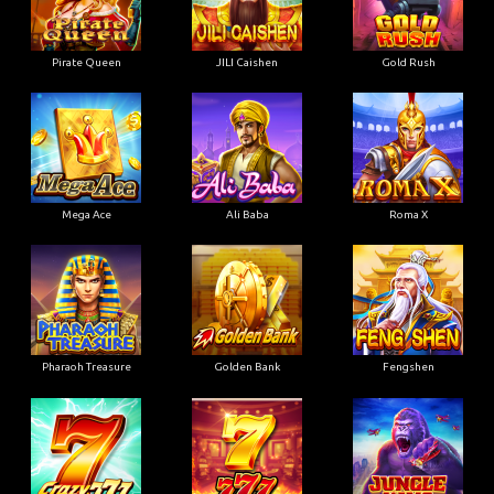
Pirate Queen
JILI Caishen
Gold Rush
Mega Ace
Ali Baba
Roma X
Pharaoh Treasure
Golden Bank
Fengshen