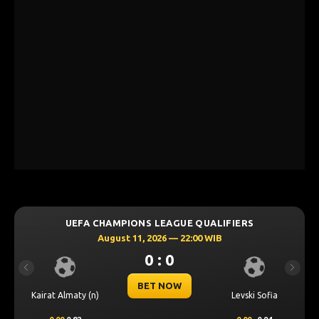
UEFA CHAMPIONS LEAGUE QUALIFIERS
August 11, 2026 — 22:00 WIB
0 : 0
Previous
Next
BET NOW
Kairat Almaty (n)
Levski Sofia